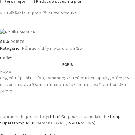
Porovnejte
Přidat do seznamu přání
2
Návštěvníci si prohlíží tento produkt!
SKU:
001879
Kategorie:
Náhradní díly motoru Lifan 125
Sdílet:
POPIS
Popis
originální pitbike Lifan, Tomanon; vratná pružina spojky, průměr ve
stažením stavu 10cm, průměr v roztaženém stavu 11cm, tloušťka
1,4mm
náhradní díl pro motory:
Lifan125
( použit na modelech
Stomp
Superstomp 125R
, DemonX DR125,
WPB RACE125
)