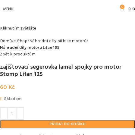
0
MENU
0
K
Kliknutím zvětšíte
Domů
e-Shop
Náhradní díly pitbike motorů
Náhradní díly motoru Lifan 125
Zpět k produktům
zajištovací segerovka lamel spojky pro motor
Stomp Lifan 125
60
Kč
Skladem
PŘIDAT DO KOŠÍKU