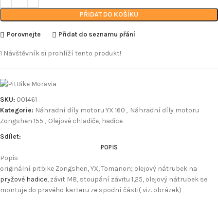
PŘIDAT DO KOŠÍKU
Porovnejte
Přidat do seznamu přání
1
Návštěvník si prohlíží tento produkt!
SKU:
001461
Kategorie:
Náhradní díly motoru YX 160
,
Náhradní díly motoru
Zongshen 155
,
Olejové chladiče, hadice
Sdílet:
POPIS
Popis
originální pitbike Zongshen, YX, Tomanon; olejový nátrubek na
pryžové hadice
, závit M8, stoupání závitu 1,25, olejový nátrubek se
montuje do pravého karteru ze spodní části( viz. obrázek)