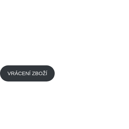
Vrácení zboží
Obchodní podmínky
Kontaktujte nás
Blog
Zpětný odběr výrobků s ukončenou životností
Zásady cookies (EU)
VRÁCENÍ ZBOŽÍ
Menu
Náhradní díly pitbike
Náhradní díly pitbike motorů
O nás
Dealeři