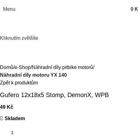
Menu
0
K
Kliknutím zvětšíte
Domů
e-Shop
Náhradní díly pitbike motorů
Náhradní díly motoru YX 140
Zpět k produktům
Gufero 12x18x5 Stomp, DemonX, WPB
49
Kč
Skladem