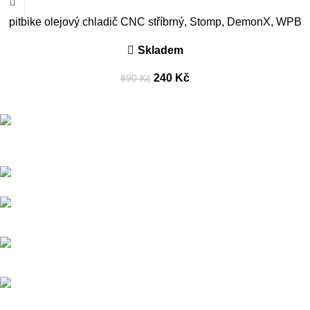
pitbike olejový chladič CNC stříbrný, Stomp, DemonX, WPB
Skladem
240
Kč
890
Kč
Přední dodavatel a distributor Pitbiků Stomp. Máme největší
sklad náhradních dílů na Pitbike.
Sklady a expedice: Kolšov 40
788 21 Sudkov (okr. Šumperk)
Prodej: +420 731 620 948
Email: info@tomanon.cz