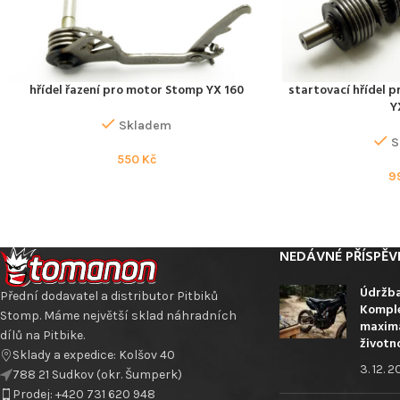
hřídel řazení pro motor Stomp YX 160
startovací hřídel 
PŘIDAT DO KOŠÍKU
PŘIDAT DO KOŠÍKU
Y
Skladem
S
550
Kč
9
NEDÁVNÉ PŘÍSPĚV
Údržba
Přední dodavatel a distributor Pitbiků
Komple
Stomp. Máme největší sklad náhradních
maximá
dílů na Pitbike.
životn
Sklady a expedice: Kolšov 40
3. 12. 
788 21 Sudkov (okr. Šumperk)
Prodej: +420 731 620 948