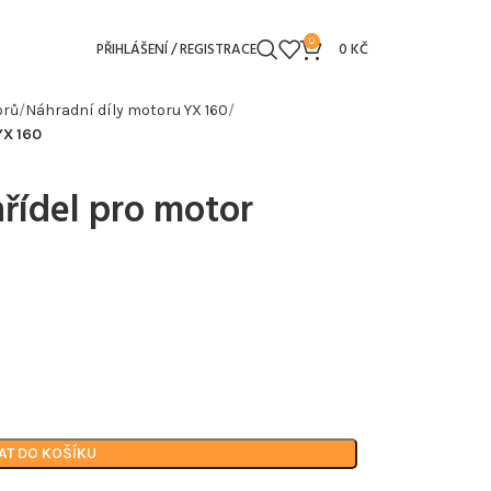
0
PŘIHLÁŠENÍ / REGISTRACE
0
KČ
orů
Náhradní díly motoru YX 160
YX 160
řídel pro motor
AT DO KOŠÍKU