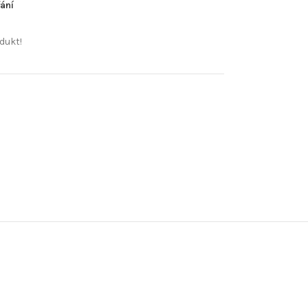
ání
dukt!