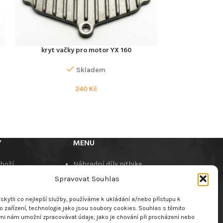
kryt vačky pro motor YX 160
zajišťovací matk
PŘIDAT DO KOŠÍKU
PŘIDAT DO KOŠÍK
pro motory Y
Skladem
240
Kč
Y
MENU
zboží
Náhradní díly pitbike
í podmínky
Náhradní díly pitbike
Spravovat Souhlas
jte nás
motorů
O nás
kytli co nejlepší služby, používáme k ukládání a/nebo přístupu k
dběr výrobků s
Dealeři
 zařízení, technologie jako jsou soubory cookies. Souhlas s těmito
mi nám umožní zpracovávat údaje, jako je chování při procházení nebo
u životností
Kontaktujte nás