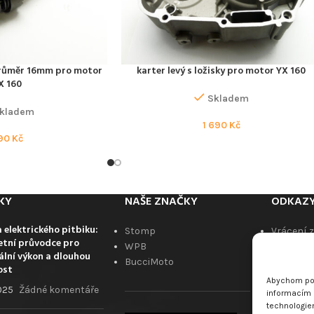
průměr 16mm pro motor
karter levý s ložisky pro motor YX 160
PŘIDAT DO KOŠÍKU
X 160
Skladem
kladem
1 690
Kč
90
Kč
KY
NAŠE ZNAČKY
ODKAZ
 elektrického pitbiku:
Stomp
Vrácení 
tní průvodce pro
WPB
Obchodn
lní výkon a dlouhou
BucciMoto
Kontaktu
ost
Blog
Abychom pos
2025
Žádné komentáře
Zpětný o
informacím o
technologie
ukončeno