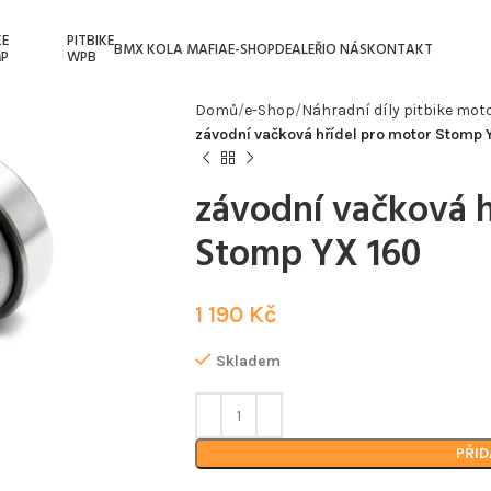
KE
PITBIKE
BMX KOLA MAFIA
E-SHOP
DEALEŘI
O NÁS
KONTAKT
P
WPB
Domů
e-Shop
Náhradní díly pitbike mot
závodní vačková hřídel pro motor Stomp 
závodní vačková h
Stomp YX 160
1 190
Kč
Skladem
PŘID