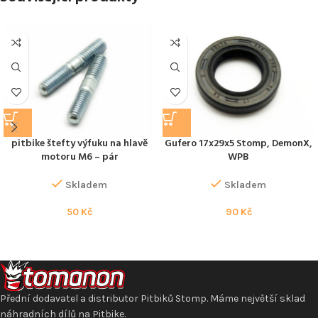
pitbike štefty výfuku na hlavě
Gufero 17x29x5 Stomp, DemonX,
motoru M6 – pár
WPB
Skladem
Skladem
50
Kč
90
Kč
Přední dodavatel a distributor Pitbiků Stomp. Máme největší sklad
náhradních dílů na Pitbike.