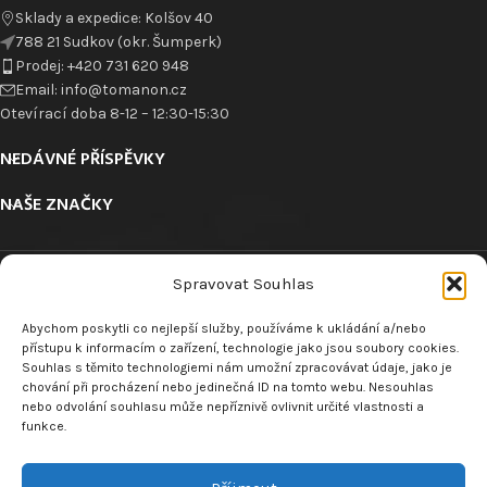
Sklady a expedice: Kolšov 40
788 21 Sudkov (okr. Šumperk)
Prodej: +420 731 620 948
Email: info@tomanon.cz
Otevírací doba 8-12 – 12:30-15:30
NEDÁVNÉ PŘÍSPĚVKY
NAŠE ZNAČKY
Spravovat Souhlas
Abychom poskytli co nejlepší služby, používáme k ukládání a/nebo
přístupu k informacím o zařízení, technologie jako jsou soubory cookies.
Souhlas s těmito technologiemi nám umožní zpracovávat údaje, jako je
ODKAZY
chování při procházení nebo jedinečná ID na tomto webu. Nesouhlas
nebo odvolání souhlasu může nepříznivě ovlivnit určité vlastnosti a
funkce.
VRÁCENÍ ZBOŽÍ