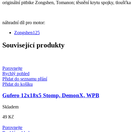
originální pitbike Zongshen, Tomanon; těsnění krytu spojky, tloušťka
náhradní díl pro motor:
Zongshen125
Související produkty
Porovnejte
Rychlý pohled
Přidat do seznamu přání
Přidat do košíku
Gufero 12x18x5 Stomp, DemonX, WPB
Skladem
49
Kč
Porovnejte