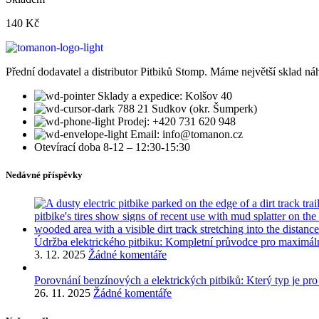
140
Kč
Přední dodavatel a distributor Pitbiků Stomp. Máme největší sklad náh
Sklady a expedice: Kolšov 40
788 21 Sudkov (okr. Šumperk)
Prodej: +420 731 620 948
Email: info@tomanon.cz
Otevírací doba 8-12 – 12:30-15:30
Nedávné příspěvky
Údržba elektrického pitbiku: Kompletní průvodce pro maximál
3. 12. 2025
Žádné komentáře
Porovnání benzínových a elektrických pitbiků: Který typ je pro
26. 11. 2025
Žádné komentáře