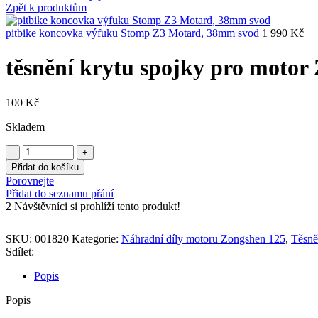
Zpět k produktům
pitbike koncovka výfuku Stomp Z3 Motard, 38mm svod
1 990
Kč
těsnění krytu spojky pro motor 
100
Kč
Skladem
Přidat do košíku
Porovnejte
Přidat do seznamu přání
2
Návštěvníci si prohlíží tento produkt!
SKU:
001820
Kategorie:
Náhradní díly motoru Zongshen 125
,
Těsně
Sdílet:
Popis
Popis