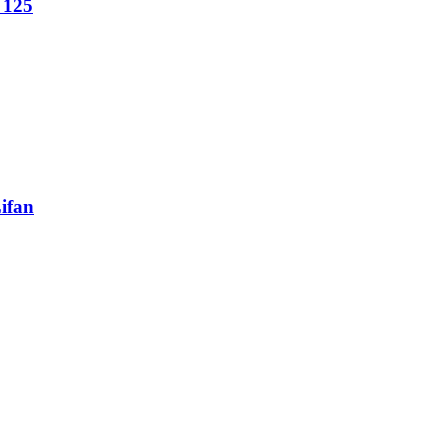
 125
ifan