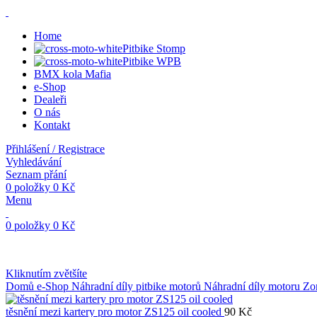
Home
Pitbike Stomp
Pitbike WPB
BMX kola Mafia
e-Shop
Dealeři
O nás
Kontakt
Přihlášení / Registrace
Vyhledávání
Seznam přání
0
položky
0
Kč
Menu
0
položky
0
Kč
Kliknutím zvětšíte
Domů
e-Shop
Náhradní díly pitbike motorů
Náhradní díly motoru Z
těsnění mezi kartery pro motor ZS125 oil cooled
90
Kč