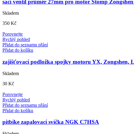
sací ventil průměr 27mm pro motor Stomp Zongshen
Skladem
350
Kč
Porovnejte
Rychlý pohled
Přidat do seznamu přání
Přidat do košíku
zajišťovací podložka spojky motoru YX, Zongshen, L
Skladem
30
Kč
Porovnejte
Rychlý pohled
Přidat do seznamu přání
Přidat do košíku
pitbike zapalovací svíčka NGK C7HSA
Skladem