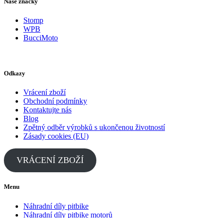
Naše značky
Stomp
WPB
BucciMoto
Odkazy
Vrácení zboží
Obchodní podmínky
Kontaktujte nás
Blog
Zpětný odběr výrobků s ukončenou životností
Zásady cookies (EU)
VRÁCENÍ ZBOŽÍ
Menu
Náhradní díly pitbike
Náhradní díly pitbike motorů