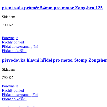
pístní sada průměr 54mm pro motor Zongshen 125
Skladem
790
Kč
Porovnejte
Rychlý pohled
Přidat do seznamu přání
Přidat do košíku
převodovka hlavní hřídel pro motor Stomp Zongshe
Skladem
790
Kč
Porovnejte
Rychlý pohled
Přidat do seznamu přání
Přidat do košíku