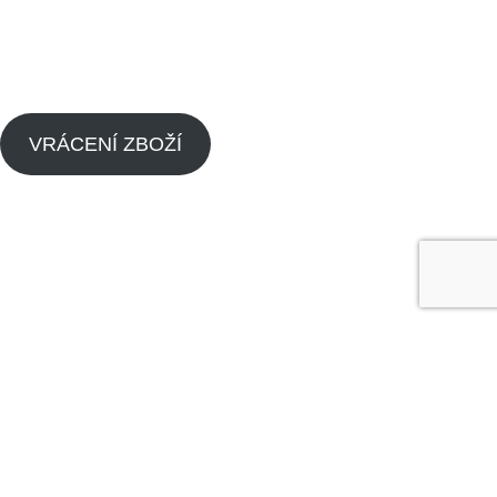
Zpětný odběr výrobků s ukončenou životností
Zásady cookies (EU)
VRÁCENÍ ZBOŽÍ
Menu
Náhradní díly pitbike
Náhradní díly pitbike motorů
O nás
Dealeři
Kontaktujte nás
Made by
Analyze
Today
2024
SEO Agency
.
Obchod