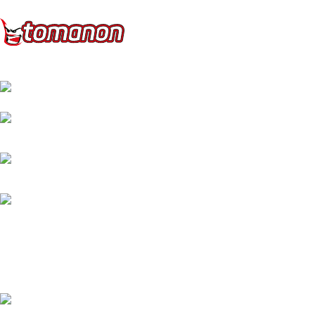
Přední dodavatel a distributor Pitbiků Stomp. Máme největší
sklad náhradních dílů na Pitbike.
Sklady a expedice: Kolšov 40
788 21 Sudkov (okr. Šumperk)
Prodej: +420 731 620 948
Email: info@tomanon.cz
Otevírací doba 8-12 – 12:30-15:30
Nedávné příspěvky
Údržba elektrického pitbiku: