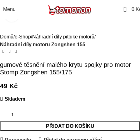
0
Menu
0
K
Kliknutím zvětšíte
Domů
e-Shop
Náhradní díly pitbike motorů
Náhradní díly motoru Zongshen 155
gumové těsnění malého krytu spojky pro motor
Stomp Zongshen 155/175
49
Kč
Skladem
PŘIDAT DO KOŠÍKU
Porovnejte
Přidat do seznamu přání