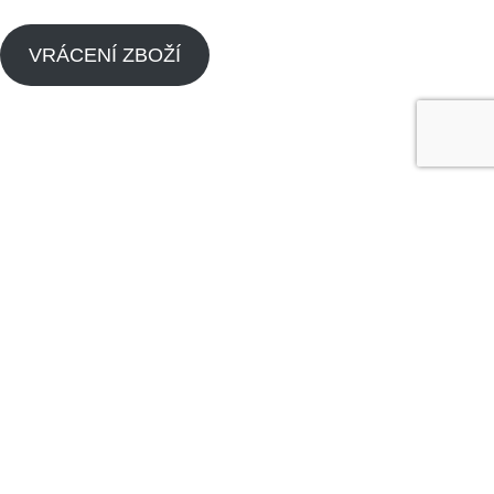
VRÁCENÍ ZBOŽÍ
Menu
Náhradní díly pitbike
Náhradní díly pitbike motorů
O nás
Dealeři
Kontaktujte nás
Made by
Analyze
Today
2024
SEO Agency
.
Obchod
Seznam přání
0
Košík
Vyhledávání