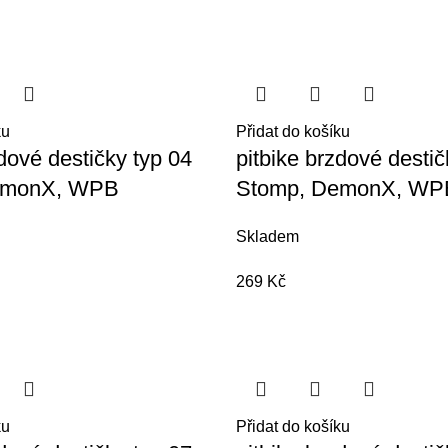
ku
Přidat do košíku
zdové destičky typ 04
pitbike brzdové destič
emonX, WPB
Stomp, DemonX, WP
Skladem
269
Kč
ku
Přidat do košíku