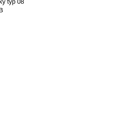
ky typ 08
B