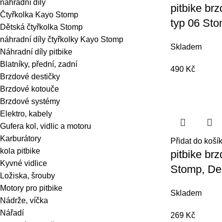
náhradní díly
pitbike br
Čtyřkolka Kayo Stomp
typ 06 St
Dětská čtyřkolka Stomp
náhradní díly čtyřkolky Kayo Stomp
Skladem
Náhradní díly pitbike
Blatníky, přední, zadní
490
Kč
Brzdové destičky
Brzdové kotouče
Brzdové systémy
Elektro, kabely
Gufera kol, vidlic a motoru
Karburátory
Přidat do koší
kola pitbike
pitbike br
Kyvné vidlice
Stomp, D
Ložiska, šrouby
Motory pro pitbike
Skladem
Nádrže, víčka
Nářadí
269
Kč