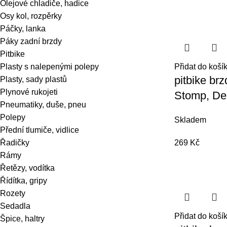
Olejové chladiče, hadice
Osy kol, rozpěrky
Páčky, lanka
Páky zadní brzdy
Pitbike
Přidat do koší
Plasty s nalepenými polepy
pitbike br
Plasty, sady plastů
Plynové rukojeti
Stomp, D
Pneumatiky, duše, pneu
Polepy
Skladem
Přední tlumiče, vidlice
269
Kč
Řadičky
Rámy
Řetězy, vodítka
Řídítka, gripy
Rozety
Sedadla
Přidat do koší
Špice, haltry