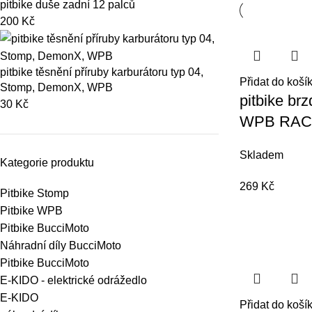
pitbike duše zadní 12 palců
200
Kč
pitbike těsnění příruby karburátoru typ 04,
Přidat do koší
Stomp, DemonX, WPB
pitbike br
30
Kč
WPB RAC
Skladem
Kategorie produktu
269
Kč
Pitbike Stomp
Pitbike WPB
Pitbike BucciMoto
Náhradní díly BucciMoto
Pitbike BucciMoto
E-KIDO - elektrické odrážedlo
E-KIDO
Přidat do koší