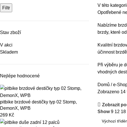
V této kategor
Filtr
Opotřebené neb
Nabízíme brzdo
brzdy, které o
Stav zboží
V akci
Kvalitní brzdov
Skladem
účinnost brzděn
Při výběru je d
vhodných dest
Nejlépe hodnocené
Domů
e-Sho
Zobrazeno 14 
pitbike brzdové destičky typ 02 Stomp,
Zobrazit po
DemonX, WPB
Show
9
12
18
269
Kč