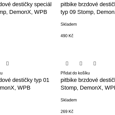
zdové destičky speciál
pitbike brzdové destič
omp, DemonX, WPB
typ 09 Stomp, Demo
Skladem
490
Kč
ku
Přidat do košíku
zdové destičky typ 01
pitbike brzdové destič
emonX, WPB
Stomp, DemonX, WP
Skladem
269
Kč