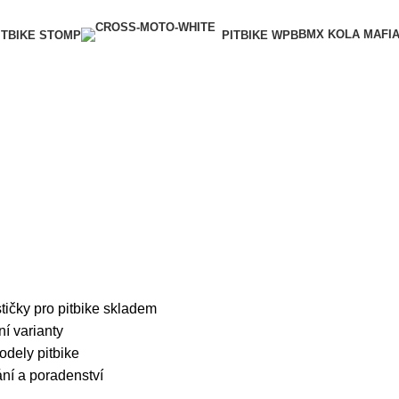
BMX KOLA MAFI
ITBIKE STOMP
PITBIKE WPB
ičky pro pitbike skladem
ní varianty
dely pitbike
ní a poradenství