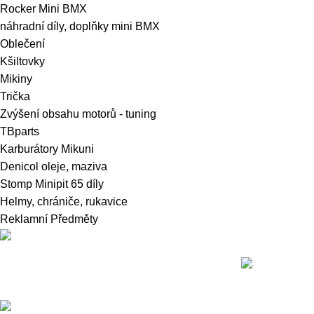
Rocker Mini BMX
náhradní díly, doplňky mini BMX
Oblečení
Kšiltovky
Mikiny
Trička
Zvýšení obsahu motorů - tuning
TBparts
Karburátory Mikuni
Denicol oleje, maziva
Stomp Minipit 65 díly
Helmy, chrániče, rukavice
Reklamní Předměty
Nedávné přís
Přední dodavatel a distributor Pitbiků
Stomp. Máme největší sklad náhradních dílů
na Pitbike.
Sklady a expedice: Kolšov 40