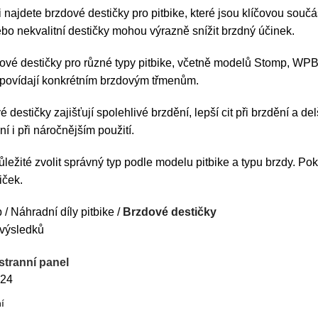
ii najdete brzdové destičky pro pitbike, které jsou klíčovou souč
o nekvalitní destičky mohou výrazně snížit brzdný účinek.
vé destičky pro různé typy pitbike, včetně modelů Stomp, WPB, 
dpovídají konkrétním brzdovým třmenům.
é destičky zajišťují spolehlivé brzdění, lepší cit při brzdění a d
í i při náročnějším použití.
ůležité zvolit správný typ podle modelu pitbike a typu brzdy. Po
iček.
p
Náhradní díly pitbike
Brzdové destičky
výsledků
stranní panel
24