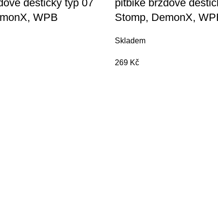
zdové destičky typ 07
pitbike brzdové destič
emonX, WPB
Stomp, DemonX, WP
Skladem
269
Kč