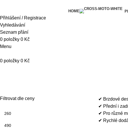
HOME
P
Přihlášení / Registrace
Vyhledávání
Seznam přání
0
položky
0
Kč
Menu
0
položky
0
Kč
Brzdové destičky
Filtrovat dle ceny
✔ Brzdové dest
✔ Přední i zad
✔ Pro různé mo
✔ Rychlé dodá