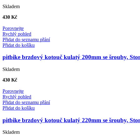
Skladem
430
Kč
Porovnejte
Rychlý pohled
Přidat do seznamu přání
Přidat do košíku
pitbike brzdový kotouč kulatý 200mm se šrouby, 
Skladem
430
Kč
Porovnejte
Rychlý pohled
Přidat do seznamu přání
Přidat do košíku
pitbike brzdový kotouč kulatý 220mm se šrouby, 
Skladem