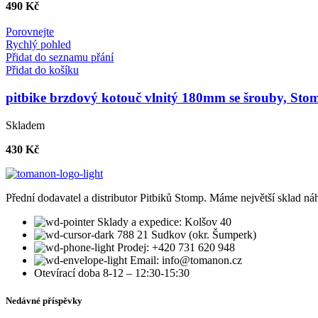
490
Kč
Porovnejte
Rychlý pohled
Přidat do seznamu přání
Přidat do košíku
pitbike brzdový kotouč vlnitý 180mm se šrouby, S
Skladem
430
Kč
Přední dodavatel a distributor Pitbiků Stomp. Máme největší sklad náh
Sklady a expedice: Kolšov 40
788 21 Sudkov (okr. Šumperk)
Prodej: +420 731 620 948
Email: info@tomanon.cz
Otevírací doba 8-12 – 12:30-15:30
Nedávné příspěvky