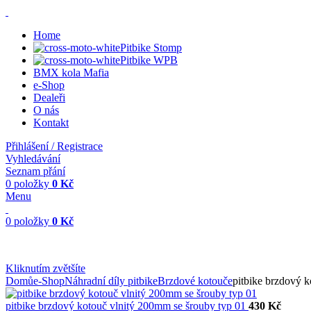
Home
Pitbike Stomp
Pitbike WPB
BMX kola Mafia
e-Shop
Dealeři
O nás
Kontakt
Přihlášení / Registrace
Vyhledávání
Seznam přání
0
položky
0
Kč
Menu
0
položky
0
Kč
Kliknutím zvětšíte
Domů
e-Shop
Náhradní díly pitbike
Brzdové kotouče
pitbike brzdový 
pitbike brzdový kotouč vlnitý 200mm se šrouby typ 01
430
Kč