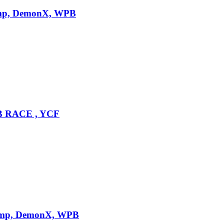
tomp, DemonX, WPB
PB RACE , YCF
Stomp, DemonX, WPB