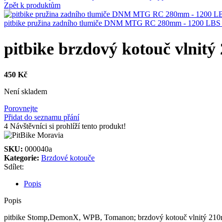
Zpět k produktům
pitbike pružina zadního tlumiče DNM MTG RC 280mm - 1200 LB
pitbike brzdový kotouč vlnitý
450
Kč
Není skladem
Porovnejte
Přidat do seznamu přání
4
Návštěvníci si prohlíží tento produkt!
SKU:
000040a
Kategorie:
Brzdové kotouče
Sdílet:
Popis
Popis
pitbike Stomp,DemonX, WPB, Tomanon; brzdový kotouč vlnitý 210mm 