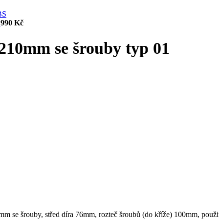
S
990
Kč
 210mm se šrouby typ 01
se šrouby, střed díra 76mm, rozteč šroubů (do kříže) 100mm, použit