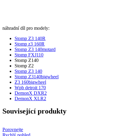
náhradní díl pro modely:
Stomp Z3 140R
Stomp z3 160R
Stomp Z3 140motard
Stomp FXJ110
Stomp Z140
Stomp Z2
Stomp Z3 140
Stomp Z3140bigwheel
Z3 160bigwheel
Wpb detroit 170
DemonX DXR2
DemonX XLR2
Související produkty
Porovnejte
Rychlý pohled