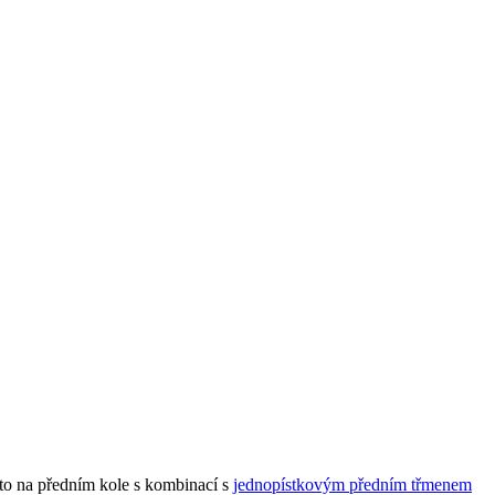
o na předním kole s kombinací s
jednopístkovým předním třmenem