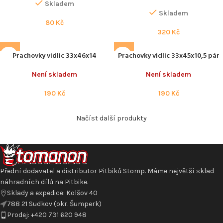
Skladem
Skladem
80
Kč
320
Kč
Prachovky vidlic 33x46x14
Prachovky vidlic 33x45x10,5 pár
Není skladem
Není skladem
190
Kč
190
Kč
Načíst další produkty
Přední dodavatel a distributor Pitbiků Stomp. Máme největší sklad
náhradních dílů na Pitbike.
Sklady a expedice: Kolšov 40
788 21 Sudkov (okr. Šumperk)
Prodej: +420 731 620 948