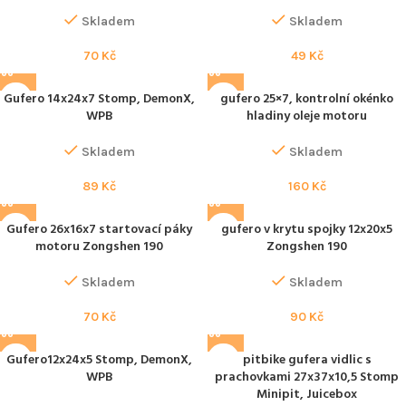
Skladem
Skladem
70
Kč
49
Kč
Gufero 14x24x7 Stomp, DemonX,
gufero 25×7, kontrolní okénko
WPB
hladiny oleje motoru
Skladem
Skladem
89
Kč
160
Kč
Gufero 26x16x7 startovací páky
gufero v krytu spojky 12x20x5
motoru Zongshen 190
Zongshen 190
Skladem
Skladem
70
Kč
90
Kč
Gufero12x24x5 Stomp, DemonX,
pitbike gufera vidlic s
WPB
prachovkami 27x37x10,5 Stomp
Minipit, Juicebox