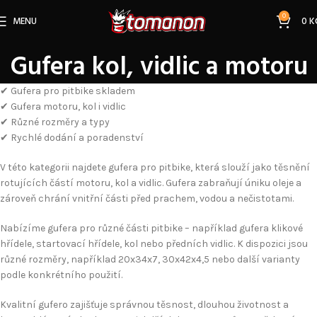
0
MENU
0
K
Gufera kol, vidlic a motoru
✔ Gufera pro pitbike skladem
✔ Gufera motoru, kol i vidlic
✔ Různé rozměry a typy
✔ Rychlé dodání a poradenství
V této kategorii najdete gufera pro pitbike, která slouží jako těsnění
rotujících částí motoru, kol a vidlic. Gufera zabraňují úniku oleje a
zároveň chrání vnitřní části před prachem, vodou a nečistotami.
Nabízíme gufera pro různé části pitbike – například gufera klikové
hřídele, startovací hřídele, kol nebo předních vidlic. K dispozici jsou
různé rozměry, například 20x34x7, 30x42x4,5 nebo další varianty
podle konkrétního použití.
Kvalitní gufero zajišťuje správnou těsnost, dlouhou životnost a