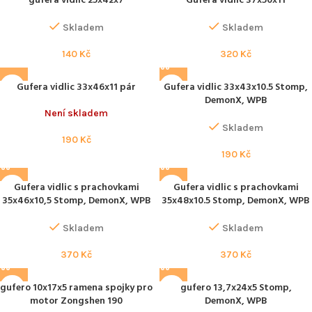
gufera vidlic 25x42x7
Gufera vidlic 37x50x11
Skladem
Skladem
140
Kč
320
Kč
Gufera vidlic 33x46x11 pár
Gufera vidlic 33x43x10.5 Stomp,
DemonX, WPB
Není skladem
Skladem
190
Kč
190
Kč
Gufera vidlic s prachovkami
Gufera vidlic s prachovkami
35x46x10,5 Stomp, DemonX, WPB
35x48x10.5 Stomp, DemonX, WPB
Skladem
Skladem
370
Kč
370
Kč
gufero 10x17x5 ramena spojky pro
gufero 13,7x24x5 Stomp,
motor Zongshen 190
DemonX, WPB