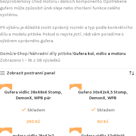
bezproblémový chod motoru i dalších komponentů. Opotřebené
gufero může způsobit únik oleje nebo zhoršení funkce celého
systému.
Při výběru je důležité zvolit správný rozměr a typ podle konkrétního
dílu a modelu pitbike. Pokud si nejste jistí, rádi vám poradíme s
výběrem správného gufera.
Domů
e-Shop
Náhradní díly pitbike
Gufera kol, vidlic a motoru
Zobrazeno 1. – 18. z 38 výsledků
Zobrazit postranní panel
Gufera vidlic 38x48x6 Stomp,
Gufero 30x42x4,5 Stomp,
DemonX, WPB pár
DemonX, WPB
Skladem
Skladem
290
Kč
60
Kč