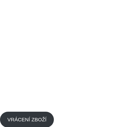
BucciMoto
Odkazy
Vrácení zboží
Obchodní podmínky
Kontaktujte nás
Blog
Zpětný odběr výrobků s ukončenou životností
Zásady cookies (EU)
VRÁCENÍ ZBOŽÍ