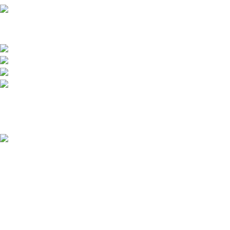
Přední dodavatel a distributor Pitbiků Stomp. Máme největší
sklad náhradních dílů na Pitbike.
Sklady a expedice: Kolšov 40
788 21 Sudkov (okr. Šumperk)
Prodej: +420 731 620 948
Email: info@tomanon.cz
Otevírací doba 8-12 – 12:30-15:30
Nedávné příspěvky
Údržba elektrického pitbiku:
Kompletní průvodce pro
maximální výkon a dlouhou
životnost
3. 12. 2025
Žádné
komentáře