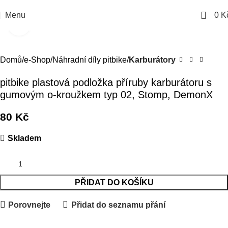
0
Menu
0
K
Kliknutím zvětšíte
Domů
e-Shop
Náhradní díly pitbike
Karburátory
pitbike plastová podložka příruby karburátoru s
gumovým o-kroužkem typ 02, Stomp, DemonX
80
Kč
Skladem
PŘIDAT DO KOŠÍKU
Porovnejte
Přidat do seznamu přání