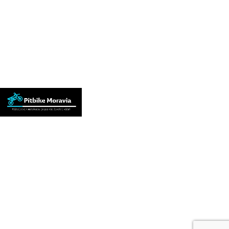
Naše značky
Stomp
WPB
BucciMoto
Odkazy
Vrácení zboží
Obchodní podmínky
Kontaktujte nás
Blog
Zpětný odběr výrobků s ukončenou životností
Zásady cookies (EU)