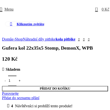
0
Menu
0
Kč
Kliknutím zvětšíte
Domů
e-Shop
Náhradní díly pitbike
kola pitbike
Gufera kol 22x35x5 Stomp, DemonX, WPB
120
Kč
Skladem
PŘIDAT DO KOŠÍKU
Porovnejte
Přidat do seznamu přání
4
Návštěvníci si prohlíží tento produkt!