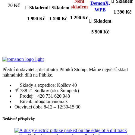
Není
Skladem
DemonX,
70
Kč
skladem
Skladem
Skladem
WPB
1 390
Kč
1 290
Kč
1 990
Kč
1 590
Kč
Skladem
5 900
Kč
Přední dodavatel a distributor Pitbiků Stomp. Máme největší sklad
náhradních dílů na Pitbike.
Sklady a expedice: Kolšov 40
788 21 Sudkov (okr. Šumperk)
Prodej: +420 731 620 948
Email: info@tomanon.cz
Otevírací doba 8-12 – 12:30-15:30
Nedávné příspěvky