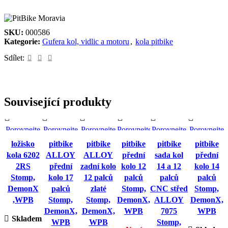
SKU:
000586
Kategorie:
Gufera kol, vidlic a motoru
,
kola pitbike
Sdílet:
Související produkty
Porovnejte
Porovnejte
Porovnejte
Porovnejte
Porovnejte
Porovnejte
Rychlý
Rychlý
Rychlý
Rychlý
Rychlý
Rychlý
ložisko
pitbike
pitbike
pitbike
pitbike
pitbike
pohled
pohled
pohled
pohled
pohled
pohled
kola 6202
ALLOY
ALLOY
přední
sada kol
přední
Přidat do
Přidat do
Přidat do
Přidat do
Přidat do
Přidat do
2RS
přední
zadní kolo
kolo 12
14 a 12
kolo 14
seznamu
seznamu
seznamu
seznamu
seznamu
seznamu
Stomp,
kolo 17
12 palců
palců
palců
palců
přání
přání
přání
přání
přání
přání
DemonX
palců
zlaté
Stomp,
CNC střed
Stomp,
,WPB
Stomp,
Stomp,
DemonX,
ALLOY
DemonX,
DemonX,
DemonX,
WPB
7075
WPB
Skladem
WPB
WPB
Stomp,