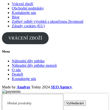
Vrácení zboží
Obchodní podmínky
Kontaktujte nás
Blog
Zpětný odběr výrobků s ukončenou životností
Zásady cookies (EU)
VRÁCENÍ ZBOŽÍ
Menu
Náhradní díly pitbike
Náhradní díly pitbike motorů
O nás
Dealeři
Kontaktujte nás
Made by
Analyze
Today
2024
SEO Agency
.
Vyhledávání