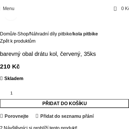
0
Menu
0
K
Kliknutím zvětšíte
Domů
e-Shop
Náhradní díly pitbike
kola pitbike
Zpět k produktům
barevný obal drátu kol, červený, 35ks
210
Kč
Skladem
PŘIDAT DO KOŠÍKU
Porovnejte
Přidat do seznamu přání
2
Návštěvníci si prohlíží tento produkt!