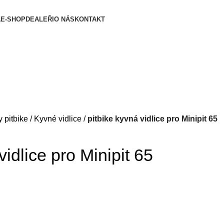
A
E-SHOP
DEALEŘI
O NÁS
KONTAKT
y pitbike
Kyvné vidlice
pitbike kyvná vidlice pro Minipit 65
vidlice pro Minipit 65