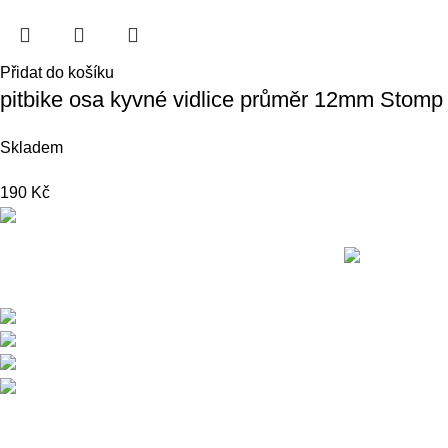
Přidat do košíku
pitbike osa kyvné vidlice průměr 12mm Stomp
Skladem
190
Kč
Nedávné přís
Přední dodavatel a distributor Pitbiků
Stomp. Máme největší sklad náhradních dílů
na Pitbike.
Sklady a expedice: Kolšov 40
788 21 Sudkov (okr. Šumperk)
Prodej: +420 731 620 948
Email: info@tomanon.cz
Otevírací doba 8-12 – 12:30-15:30