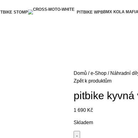
BMX KOLA MAFI
ITBIKE STOMP
PITBIKE WPB
Domů
e-Shop
Náhradní díl
Zpět k produktům
pitbike kyvná 
1 690
Kč
Skladem