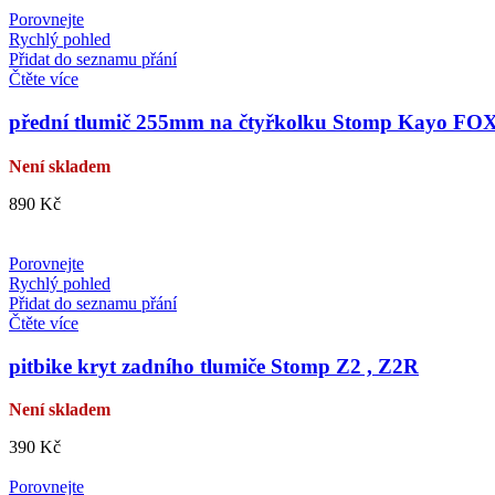
Porovnejte
Rychlý pohled
Přidat do seznamu přání
Čtěte více
přední tlumič 255mm na čtyřkolku Stomp Kayo FOX
Není skladem
890
Kč
Porovnejte
Rychlý pohled
Přidat do seznamu přání
Čtěte více
pitbike kryt zadního tlumiče Stomp Z2 , Z2R
Není skladem
390
Kč
Porovnejte