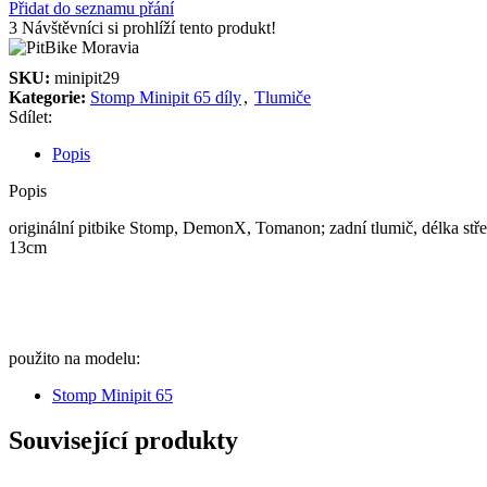
Přidat do seznamu přání
3
Návštěvníci si prohlíží tento produkt!
SKU:
minipit29
Kategorie:
Stomp Minipit 65 díly
,
Tlumiče
Sdílet:
Popis
Popis
originální pitbike Stomp, DemonX, Tomanon; zadní tlumič, délka st
13cm
použito na modelu:
Stomp Minipit 65
Související produkty