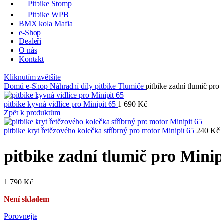
Pitbike Stomp
Pitbike WPB
BMX kola Mafia
e-Shop
Dealeři
O nás
Kontakt
Kliknutím zvětšíte
Domů
e-Shop
Náhradní díly pitbike
Tlumiče
pitbike zadní tlumič pro
pitbike kyvná vidlice pro Minipit 65
1 690
Kč
Zpět k produktům
pitbike kryt řetězového kolečka stříbrný pro motor Minipit 65
240
Kč
pitbike zadní tlumič pro Minip
1 790
Kč
Není skladem
Porovnejte