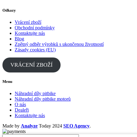
Odkazy
Vrácení zboží
Obchodní podmínky
Kontaktujte nás
Blog
Zpětný odběr výrobků s ukončenou životností
Zásady cookies (EU)
VRÁCENÍ ZBOŽÍ
Menu
Náhradní díly pitbike
Náhradní díly pitbike motorů
O nás
Dealeři
Kontaktujte nás
Made by
Analyze
Today
2024
SEO Agency
.