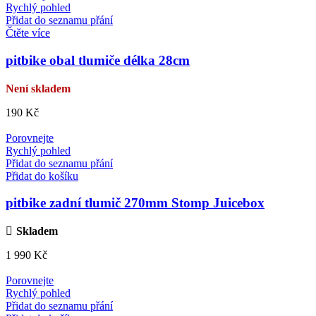
Rychlý pohled
Přidat do seznamu přání
Čtěte více
pitbike obal tlumiče délka 28cm
Není skladem
190
Kč
Porovnejte
Rychlý pohled
Přidat do seznamu přání
Přidat do košíku
pitbike zadní tlumič 270mm Stomp Juicebox
Skladem
1 990
Kč
Porovnejte
Rychlý pohled
Přidat do seznamu přání