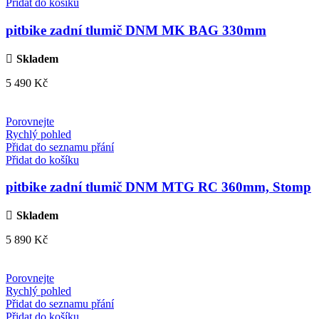
Přidat do košíku
pitbike zadní tlumič DNM MK BAG 330mm
Skladem
5 490
Kč
Porovnejte
Rychlý pohled
Přidat do seznamu přání
Přidat do košíku
pitbike zadní tlumič DNM MTG RC 360mm, Stomp
Skladem
5 890
Kč
Porovnejte
Rychlý pohled
Přidat do seznamu přání
Přidat do košíku