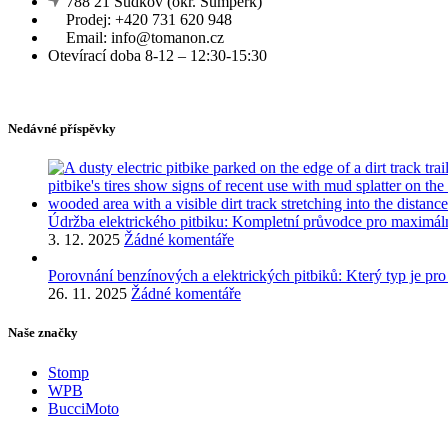
788 21 Sudkov (okr. Šumperk)
Prodej: +420 731 620 948
Email: info@tomanon.cz
Otevírací doba 8-12 – 12:30-15:30
Nedávné příspěvky
Údržba elektrického pitbiku: Kompletní průvodce pro maximál
3. 12. 2025
Žádné komentáře
Porovnání benzínových a elektrických pitbiků: Který typ je pro
26. 11. 2025
Žádné komentáře
Naše značky
Stomp
WPB
BucciMoto