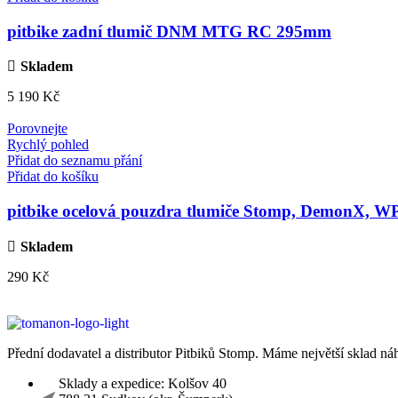
pitbike zadní tlumič DNM MTG RC 295mm
Skladem
5 190
Kč
Porovnejte
Rychlý pohled
Přidat do seznamu přání
Přidat do košíku
pitbike ocelová pouzdra tlumiče Stomp, DemonX, W
Skladem
290
Kč
Přední dodavatel a distributor Pitbiků Stomp. Máme největší sklad náh
Sklady a expedice: Kolšov 40