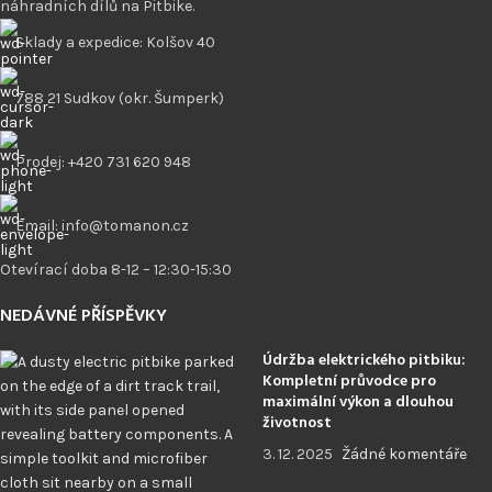
náhradních dílů na Pitbike.
Sklady a expedice: Kolšov 40
788 21 Sudkov (okr. Šumperk)
Prodej: +420 731 620 948
Email: info@tomanon.cz
Otevírací doba 8-12 – 12:30-15:30
NEDÁVNÉ PŘÍSPĚVKY
Údržba elektrického pitbiku:
Kompletní průvodce pro
maximální výkon a dlouhou
životnost
3. 12. 2025
Žádné komentáře