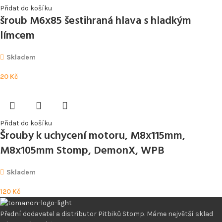
Přidat do košíku
šroub M6x85 šestihraná hlava s hladkým
límcem
Skladem
20
Kč
Přidat do košíku
Šrouby k uchycení motoru, M8x115mm,
M8x105mm Stomp, DemonX, WPB
Skladem
120
Kč
Přední dodavatel a distributor Pitbiků Stomp. Máme největší sklad