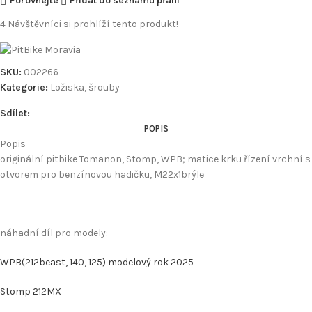
Porovnejte
Přidat do seznamu přání
4
Návštěvníci si prohlíží tento produkt!
SKU:
002266
Kategorie:
Ložiska, šrouby
Sdílet:
POPIS
Popis
originální pitbike Tomanon, Stomp, WPB; matice krku řízení vrchní s
otvorem pro benzínovou hadičku, M22x1brýle
náhadní díl pro modely:
WPB(212beast, 140, 125) modelový rok 2025
Stomp 212MX