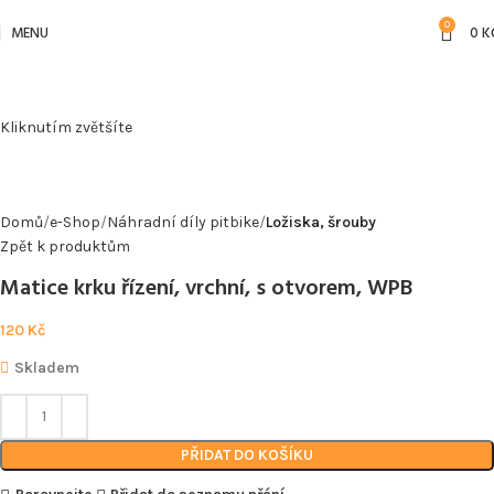
0
MENU
0
K
Kliknutím zvětšíte
Domů
e-Shop
Náhradní díly pitbike
Ložiska, šrouby
Zpět k produktům
Matice krku řízení, vrchní, s otvorem, WPB
120
Kč
Skladem
PŘIDAT DO KOŠÍKU