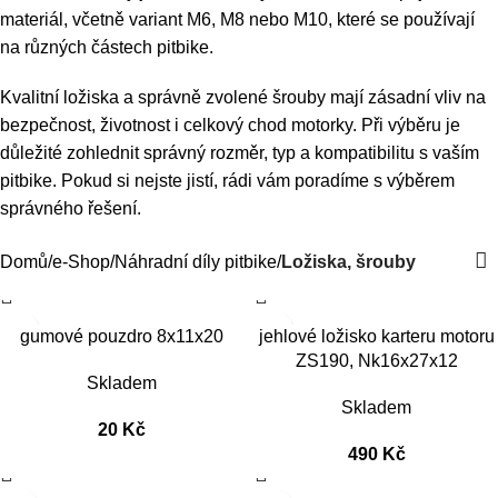
materiál, včetně variant M6, M8 nebo M10, které se používají
na různých částech pitbike.
Kvalitní ložiska a správně zvolené šrouby mají zásadní vliv na
bezpečnost, životnost i celkový chod motorky. Při výběru je
důležité zohlednit správný rozměr, typ a kompatibilitu s vaším
pitbike. Pokud si nejste jistí, rádi vám poradíme s výběrem
správného řešení.
Domů
e-Shop
Náhradní díly pitbike
Ložiska, šrouby
gumové pouzdro 8x11x20
jehlové ložisko karteru motoru
ZS190, Nk16x27x12
Skladem
Skladem
20
Kč
490
Kč