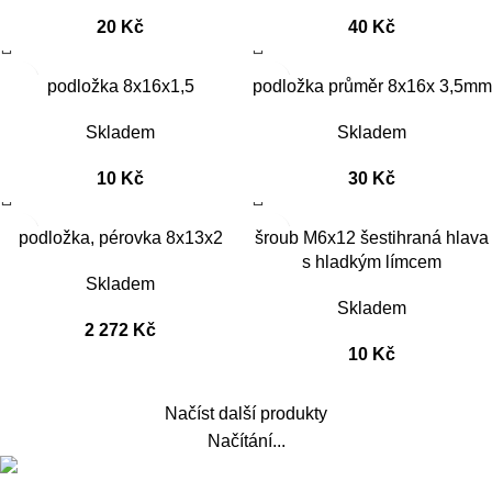
20
Kč
40
Kč
podložka 8x16x1,5
podložka průměr 8x16x 3,5mm
Skladem
Skladem
10
Kč
30
Kč
podložka, pérovka 8x13x2
šroub M6x12 šestihraná hlava
s hladkým límcem
Skladem
Skladem
2 272
Kč
10
Kč
Načíst další produkty
Načítání...