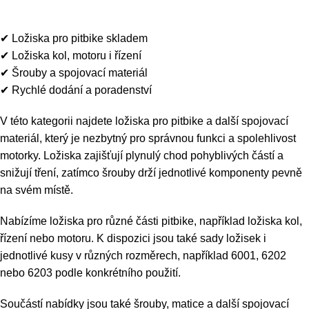
Ložiska, šrouby
0
Menu
0
K
✔ Ložiska pro pitbike skladem
✔ Ložiska kol, motoru i řízení
✔ Šrouby a spojovací materiál
✔ Rychlé dodání a poradenství
V této kategorii najdete ložiska pro pitbike a další spojovací
materiál, který je nezbytný pro správnou funkci a spolehlivost
motorky. Ložiska zajišťují plynulý chod pohyblivých částí a
snižují tření, zatímco šrouby drží jednotlivé komponenty pevně
na svém místě.
Nabízíme ložiska pro různé části pitbike, například ložiska kol,
řízení nebo motoru. K dispozici jsou také sady ložisek i
jednotlivé kusy v různých rozměrech, například 6001, 6202
nebo 6203 podle konkrétního použití.
Součástí nabídky jsou také šrouby, matice a další spojovací