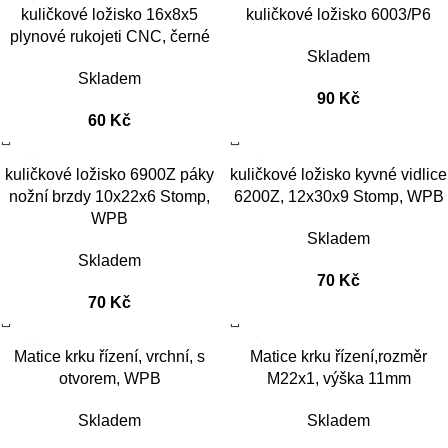
kuličkové ložisko 16x8x5
kuličkové ložisko 6003/P6
plynové rukojeti CNC, černé
Skladem
Skladem
90
Kč
60
Kč
kuličkové ložisko 6900Z páky
kuličkové ložisko kyvné vidlice
nožní brzdy 10x22x6 Stomp,
6200Z, 12x30x9 Stomp, WPB
WPB
Skladem
Skladem
70
Kč
70
Kč
Matice krku řízení, vrchní, s
Matice krku řízení,rozměr
otvorem, WPB
M22x1, výška 11mm
Skladem
Skladem