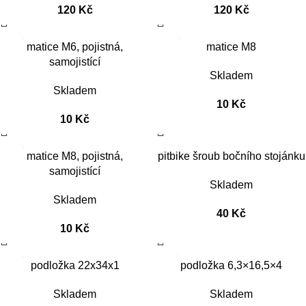
120
Kč
120
Kč
matice M6, pojistná,
matice M8
samojistící
Skladem
Skladem
10
Kč
10
Kč
matice M8, pojistná,
pitbike šroub bočního stojánku
samojistící
Skladem
Skladem
40
Kč
10
Kč
podložka 22x34x1
podložka 6,3×16,5×4
Skladem
Skladem