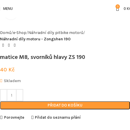
0
MENU
0
K
Kliknutím zvětšíte
Domů
e-Shop
Náhradní díly pitbike motorů
Náhradní díly motoru - Zongshen 190
matice M8, svorníků hlavy ZS 190
40
Kč
Skladem
PŘIDAT DO KOŠÍKU
Porovnejte
Přidat do seznamu přání