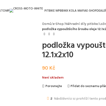
 STOMP
PITBIKE WPB
BMX KOLA MAFIA
E-SHOP
DEALEŘ
Domů
e-Shop
Náhradní díly pitbike
Loži
podložka vypouštěcího šroubu oleje 12.1x
podložka vypoušt
12.1x2x10
90
Kč
Není skladem
Porovnejte
Přidat do seznamu přá
2
Návštěvníci si prohlíží tento prod