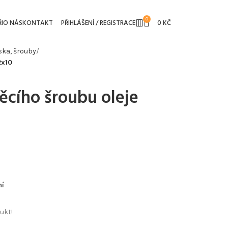
0
I
O NÁS
KONTAKT
PŘIHLÁŠENÍ / REGISTRACE
0
KČ
ska, šrouby
2x10
ěcího šroubu oleje
ní
ukt!