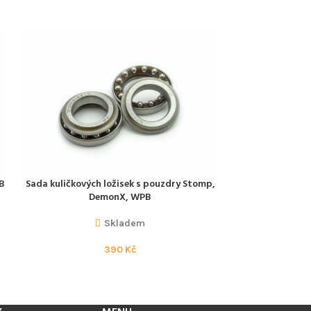
B
Sada kuličkových ložisek s pouzdry Stomp,
Sada šroubů, 
PŘIDAT DO KOŠÍKU
ČTĚTE VÍCE
DemonX, WPB
D
Skladem
N
390
Kč