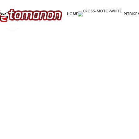
HOME
PITBIKE
Kliknutím zvětšíte