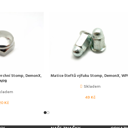
, vrchní Stomp, DemonX,
Matice šteftů výfuku Stomp, DemonX, WP
PŘIDAT DO KOŠÍKU
WPB
Skladem
kladem
49
Kč
20
Kč