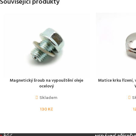
Související produkty
Magnetický šroub na vypouštění oleje
Matice krku řízení
PŘIDAT DO KOŠÍKU
PŘIDAT DO KOŠÍKU
ocelový
Skladem
S
130
Kč
1