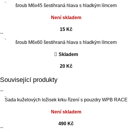
šroub M6x45 šestihraná hlava s hladkým límcem
Není skladem
15
Kč
šroub M6x60 šestihraná hlava s hladkým límcem
Skladem
20
Kč
Související produkty
Sada kuželových ložisek krku řízení s pouzdry WPB RACE
Není skladem
490
Kč