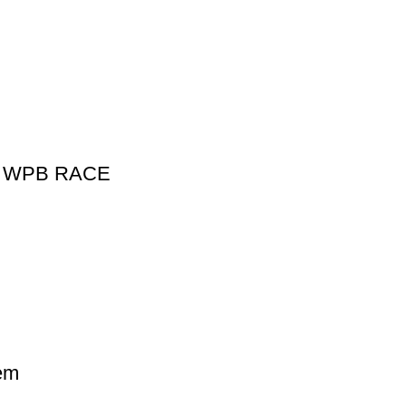
dry WPB RACE
cem