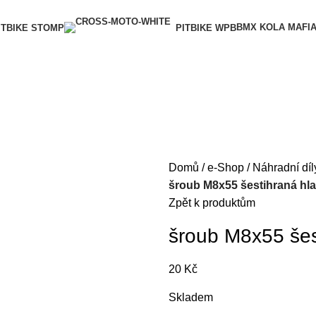
BMX KOLA MAFI
ITBIKE STOMP
PITBIKE WPB
Domů
e-Shop
Náhradní díl
šroub M8x55 šestihraná hl
Zpět k produktům
šroub M8x55 šes
20
Kč
Skladem