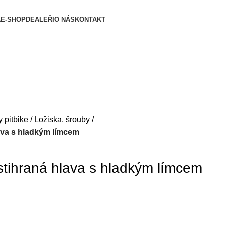
A
E-SHOP
DEALEŘI
O NÁS
KONTAKT
y pitbike
Ložiska, šrouby
ava s hladkým límcem
tihraná hlava s hladkým límcem