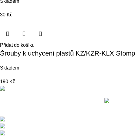
Skladem
30
Kč
Přidat do košíku
Šrouby k uchycení plastů KZ/KZR-KLX Stomp
Skladem
190
Kč
Nedávné přís
Přední dodavatel a distributor Pitbiků
Stomp. Máme největší sklad náhradních dílů
na Pitbike.
Sklady a expedice: Kolšov 40
788 21 Sudkov (okr. Šumperk)
Prodej: +420 731 620 948