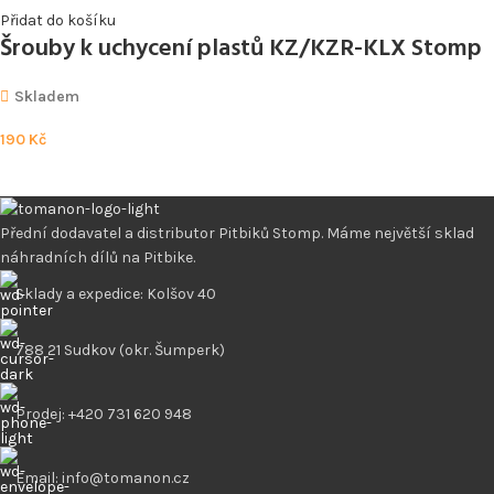
Přidat do košíku
Šrouby k uchycení plastů KZ/KZR-KLX Stomp
Skladem
190
Kč
Přední dodavatel a distributor Pitbiků Stomp. Máme největší sklad
náhradních dílů na Pitbike.
Sklady a expedice: Kolšov 40
788 21 Sudkov (okr. Šumperk)
Prodej: +420 731 620 948
Email: info@tomanon.cz