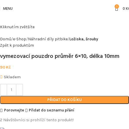
0
MENU
0
K
Kliknutím zvětšíte
Domů
e-Shop
Náhradní díly pitbike
Ložiska, šrouby
Zpět k produktům
vymezovací pouzdro průměr 6×10, délka 10mm
90
Kč
Skladem
PŘIDAT DO KOŠÍKU
Porovnejte
Přidat do seznamu přání
2
Návštěvníci si prohlíží tento produkt!