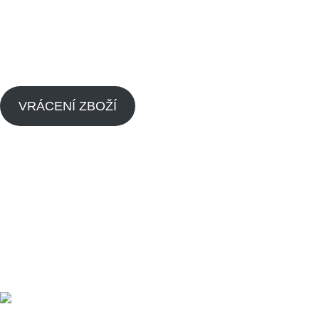
Zpětný odběr výrobků s ukončenou životností
Zásady cookies (EU)
VRÁCENÍ ZBOŽÍ
Menu
Náhradní díly pitbike
Náhradní díly pitbike motorů
O nás
Dealeři
Kontaktujte nás
Made by
Analyze
Today
2024
SEO Agency
.