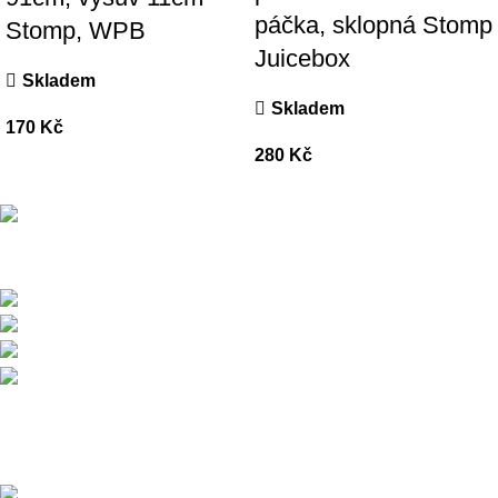
páčka, sklopná Stomp
Stomp, WPB
Juicebox
Skladem
Skladem
170
Kč
280
Kč
Přední dodavatel a distributor Pitbiků Stomp. Máme největší
sklad náhradních dílů na Pitbike.
Sklady a expedice: Kolšov 40
788 21 Sudkov (okr. Šumperk)
Prodej: +420 731 620 948
Email: info@tomanon.cz
Otevírací doba 8-12 – 12:30-15:30
Nedávné příspěvky
Údržba elektrického pitbiku: