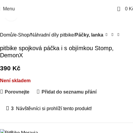
0
Menu
0
K
Kliknutím zvětšíte
Domů
e-Shop
Náhradní díly pitbike
Páčky, lanka
pitbike spojková páčka i s objímkou Stomp,
DemonX
390
Kč
Není skladem
Porovnejte
Přidat do seznamu přání
3
Návštěvníci si prohlíží tento produkt!