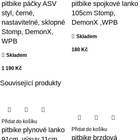
pitbike páčky ASV
pitbike spojkové lanko
styl, černé,
105cm Stomp,
nastavitelné, sklopné
DemonX ,WPB
Stomp, DemonX,
Skladem
WPB
180
Kč
Skladem
1 190
Kč
Související produkty
Přidat do košíku
pitbike plynové lanko
Přidat do košíku
pitbike brzdová
91cm, výsuv 11cm