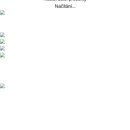
Načítání...
Přední dodavatel a distributor Pitbiků Stomp. Máme největší
sklad náhradních dílů na Pitbike.
Sklady a expedice: Kolšov 40
788 21 Sudkov (okr. Šumperk)
Prodej: +420 731 620 948
Email: info@tomanon.cz
Otevírací doba 8-12 – 12:30-15:30
Nedávné příspěvky
Údržba elektrického pitbiku:
Kompletní průvodce pro
maximální výkon a dlouhou
životnost
3. 12. 2025
Žádné
komentáře