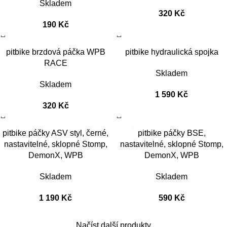
Skladem
320
Kč
190
Kč
pitbike brzdová páčka WPB
pitbike hydraulická spojka
RACE
Skladem
Skladem
1 590
Kč
320
Kč
pitbike páčky ASV styl, černé,
pitbike páčky BSE,
nastavitelné, sklopné Stomp,
nastavitelné, sklopné Stomp,
DemonX, WPB
DemonX, WPB
Skladem
Skladem
1 190
Kč
590
Kč
Načíst další produkty