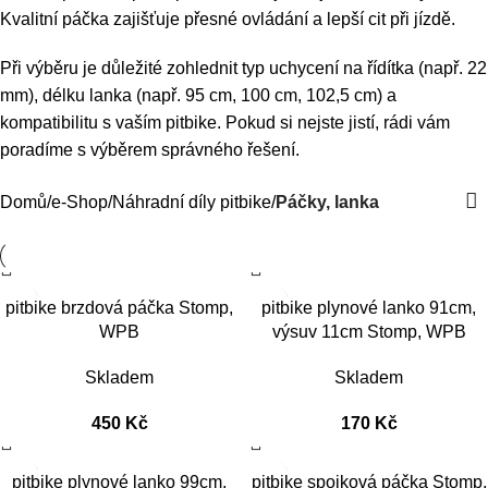
Kvalitní páčka zajišťuje přesné ovládání a lepší cit při jízdě.
Při výběru je důležité zohlednit typ uchycení na řídítka (např. 22
mm), délku lanka (např. 95 cm, 100 cm, 102,5 cm) a
kompatibilitu s vaším pitbike. Pokud si nejste jistí, rádi vám
poradíme s výběrem správného řešení.
Domů
e-Shop
Náhradní díly pitbike
Páčky, lanka
pitbike brzdová páčka Stomp,
pitbike plynové lanko 91cm,
WPB
výsuv 11cm Stomp, WPB
Skladem
Skladem
450
Kč
170
Kč
pitbike plynové lanko 99cm,
pitbike spojková páčka Stomp,