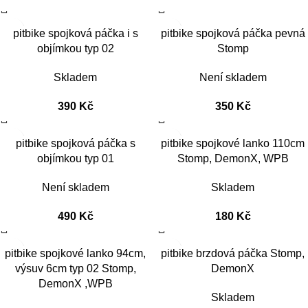
pitbike spojková páčka i s
pitbike spojková páčka pevná
objímkou typ 02
Stomp
Skladem
Není skladem
390
Kč
350
Kč
pitbike spojková páčka s
pitbike spojkové lanko 110cm
objímkou typ 01
Stomp, DemonX, WPB
Není skladem
Skladem
490
Kč
180
Kč
pitbike spojkové lanko 94cm,
pitbike brzdová páčka Stomp,
výsuv 6cm typ 02 Stomp,
DemonX
DemonX ,WPB
Skladem