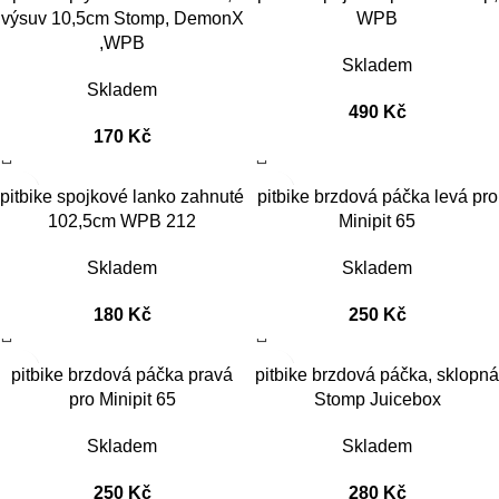
výsuv 10,5cm Stomp, DemonX
WPB
,WPB
Skladem
Skladem
490
Kč
170
Kč
pitbike spojkové lanko zahnuté
pitbike brzdová páčka levá pro
102,5cm WPB 212
Minipit 65
Skladem
Skladem
180
Kč
250
Kč
pitbike brzdová páčka pravá
pitbike brzdová páčka, sklopná
pro Minipit 65
Stomp Juicebox
Skladem
Skladem
250
Kč
280
Kč