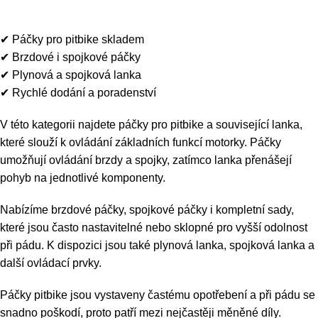
Páčky, lanka
0
Menu
0
K
✔ Páčky pro pitbike skladem
✔ Brzdové i spojkové páčky
✔ Plynová a spojková lanka
✔ Rychlé dodání a poradenství
V této kategorii najdete páčky pro pitbike a související lanka,
které slouží k ovládání základních funkcí motorky. Páčky
umožňují ovládání brzdy a spojky, zatímco lanka přenášejí
pohyb na jednotlivé komponenty.
Nabízíme brzdové páčky, spojkové páčky i kompletní sady,
které jsou často nastavitelné nebo sklopné pro vyšší odolnost
při pádu. K dispozici jsou také plynová lanka, spojková lanka a
další ovládací prvky.
Páčky pitbike jsou vystaveny častému opotřebení a při pádu se
snadno poškodí, proto patří mezi nejčastěji měněné díly.