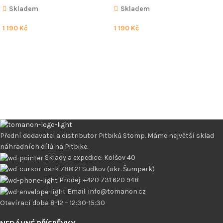
Skladem
Skladem
1 190
Kč
1 190
Kč
Přední dodavatel a distributor Pitbiků Stomp. Máme největší sklad
náhradních dílů na Pitbike.
Sklady a expedice: Kolšov 40
788 21 Sudkov (okr. Šumperk)
Prodej: +420 731 620 948
Email: info@tomanon.cz
Otevírací doba 8-12 – 12:30-15:30