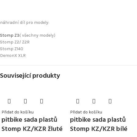
náhradní díl pro modely:
Stomp Z3
( všechny modely)
Stomp Z2/ Z2R
Stomp Z140
DemonX XLR
Související produkty
Přidat do košíku
Přidat do košíku
pitbike sada plastů
pitbike sada plastů
Stomp KZ/KZR žluté
Stomp KZ/KZR bílé