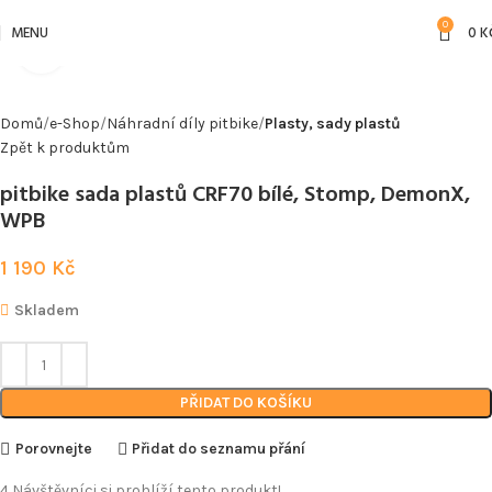
0
MENU
0
K
Kliknutím zvětšíte
Domů
e-Shop
Náhradní díly pitbike
Plasty, sady plastů
Zpět k produktům
pitbike sada plastů CRF70 bílé, Stomp, DemonX,
WPB
1 190
Kč
Skladem
PŘIDAT DO KOŠÍKU
Porovnejte
Přidat do seznamu přání
4
Návštěvníci si prohlíží tento produkt!