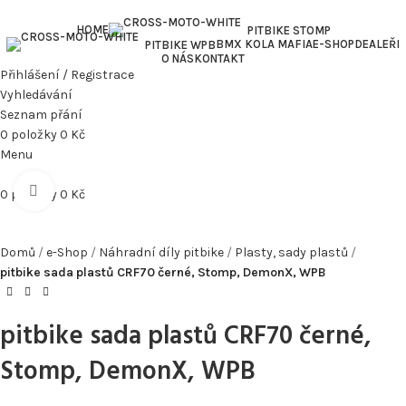
HOME
PITBIKE STOMP
BMX KOLA MAFIA
E-SHOP
DEALEŘI
PITBIKE WPB
O NÁS
KONTAKT
Přihlášení / Registrace
Vyhledávání
Seznam přání
0
položky
0
Kč
Menu
Kliknutím zvětšíte
0
položky
0
Kč
Domů
e-Shop
Náhradní díly pitbike
Plasty, sady plastů
pitbike sada plastů CRF70 černé, Stomp, DemonX, WPB
pitbike sada plastů CRF70 černé,
Stomp, DemonX, WPB