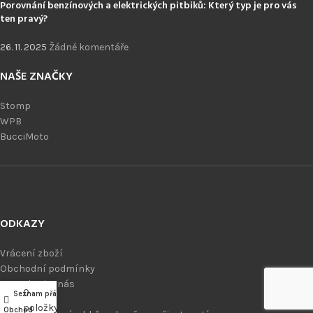
Porovnání benzínových a elektrických pitbiků: Který typ je pro vás
ten pravý?
26. 11. 2025
Žádné komentáře
NAŠE ZNAČKY
Stomp
WPB
BucciMoto
ODKAZY
Vrácení zboží
Obchodní podmínky
Kontaktujte nás
0
Seznam přání
Můj účet
Blog
položky
Obchod