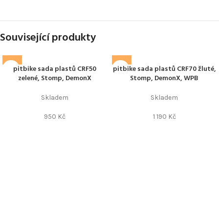
Související produkty
pitbike sada plastů CRF50
pitbike sada plastů CRF70 žluté,
zelené, Stomp, DemonX
Stomp, DemonX, WPB
Skladem
Skladem
950
Kč
1 190
Kč