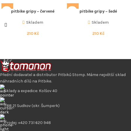
pitbike gripy – červené
pitbike gripy – šedé
Skladem
Skladem
210
Kč
210
Kč
Přední dodavatel a distributor Pitbiků Stomp. Máme největší sklad
náhradních dílů na Pitbike.
Sklady a expedice: Kolšov 40
788 21 Sudkov (okr. Šumperk)
Prodej: +420 731 620 948