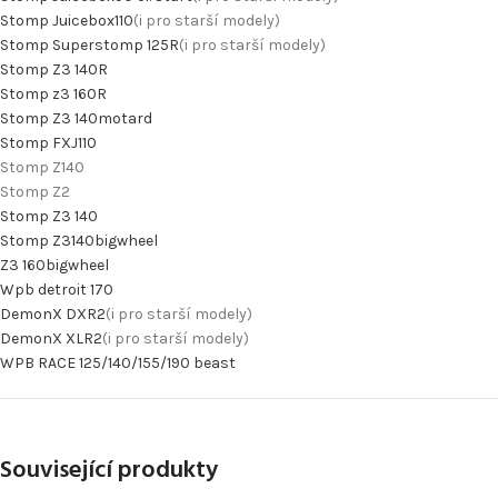
Stomp Juicebox110
(i pro starší modely)
Stomp Superstomp 125R
(i pro starší modely)
Stomp Z3 140R
Stomp z3 160R
Stomp Z3 140motard
Stomp FXJ110
Stomp Z140
Stomp Z2
Stomp Z3 140
Stomp Z3140bigwheel
Z3 160bigwheel
Wpb detroit 170
DemonX DXR2
(i pro starší modely)
DemonX XLR2
(i pro starší modely)
WPB RACE 125/140/155/190 beast
Související produkty