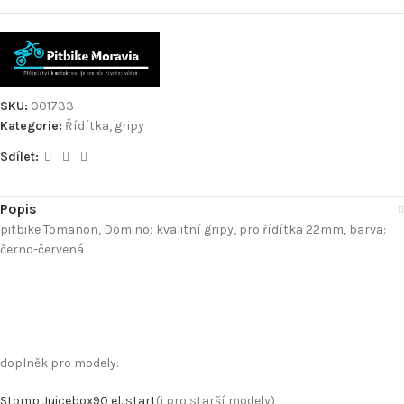
SKU:
001733
Kategorie:
Řídítka, gripy
Sdílet:
Popis
pitbike Tomanon, Domino; kvalitní gripy, pro řídítka 22mm, barva:
černo-červená
doplněk pro modely:
Stomp Juicebox90 el. start
(i pro starší modely)