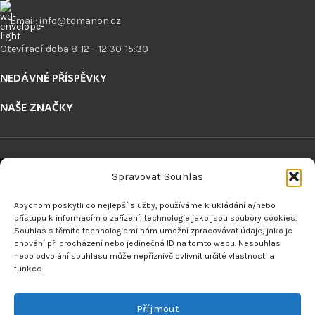
Email: info@tomanon.cz
Otevírací doba 8-12 – 12:30-15:30
NEDÁVNÉ PŘÍSPĚVKY
NAŠE ZNAČKY
Spravovat Souhlas
Abychom poskytli co nejlepší služby, používáme k ukládání a/nebo
ODKAZY
přístupu k informacím o zařízení, technologie jako jsou soubory cookies.
Souhlas s těmito technologiemi nám umožní zpracovávat údaje, jako je
chování při procházení nebo jedinečná ID na tomto webu. Nesouhlas
nebo odvolání souhlasu může nepříznivě ovlivnit určité vlastnosti a
funkce.
VRÁCENÍ ZBOŽÍ
Příjmout