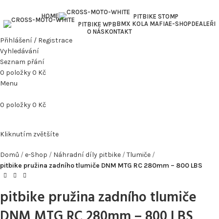
HOME
PITBIKE STOMP
BMX KOLA MAFIA
E-SHOP
DEALEŘI
PITBIKE WPB
O NÁS
KONTAKT
Přihlášení / Registrace
Vyhledávání
Seznam přání
0
položky
0
Kč
Menu
0
položky
0
Kč
Kliknutím zvětšíte
Domů
e-Shop
Náhradní díly pitbike
Tlumiče
pitbike pružina zadního tlumiče DNM MTG RC 280mm – 800 LBS
pitbike pružina zadního tlumiče
DNM MTG RC 280mm – 800 LBS