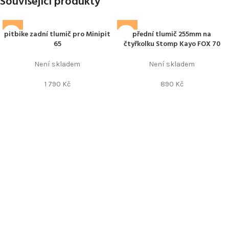
Související produkty
pitbike zadní tlumič pro Minipit
přední tlumič 255mm na
65
čtyřkolku Stomp Kayo FOX 70
Není skladem
Není skladem
1 790
Kč
890
Kč