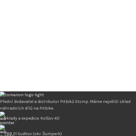
Přední dodavatel a distributor Pitbiků Stomp. Máme největší sklad
náhradních dílů na Pitbike.
Sklady a expedice: Kolšov 40
788 21 Sudkov (okr. Šumperk)