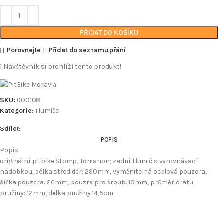
PŘIDAT DO KOŠÍKU
Porovnejte
Přidat do seznamu přání
1
Návštěvník si prohlíží tento produkt!
SKU:
000108
Kategorie:
Tlumiče
Sdílet:
POPIS
Popis
originální pitbike Stomp, Tomanon; zadní tlumič s vyrovnávací
nádobkou, délka střed děr: 280mm, vyměnitelná ocelová pouzdra,
šířka pouzdra: 20mm, pouzra pro šroub: 10mm, průměr drátu
pružiny: 12mm, délka pružiny 14,5cm