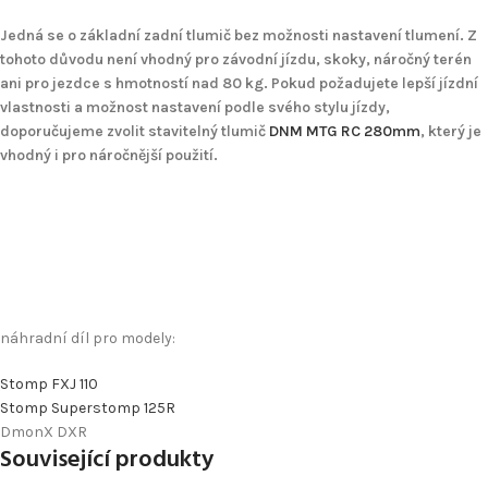
Jedná se o základní zadní tlumič bez možnosti nastavení tlumení. Z
tohoto důvodu není vhodný pro závodní jízdu, skoky, náročný terén
ani pro jezdce s hmotností nad 80 kg. Pokud požadujete lepší jízdní
vlastnosti a možnost nastavení podle svého stylu jízdy,
doporučujeme zvolit stavitelný tlumič
DNM MTG RC 280mm
, který je
vhodný i pro náročnější použití.
náhradní díl pro modely:
Stomp FXJ 110
Stomp Superstomp 125R
DmonX DXR
Související produkty