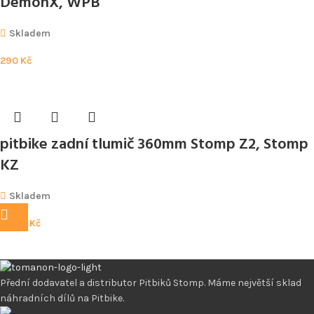
DemonX, WPB
Skladem
290
Kč
pitbike zadní tlumič 360mm Stomp Z2, Stomp
KZ
Skladem
3 390
Kč
Přední dodavatel a distributor Pitbiků Stomp. Máme největší sklad
náhradních dílů na Pitbike.