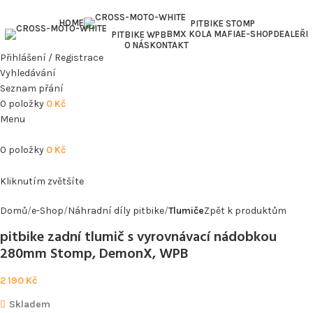
HOME
PITBIKE STOMP
BMX KOLA MAFIA
E-SHOP
DEALEŘI
PITBIKE WPB
O NÁS
KONTAKT
Přihlášení / Registrace
Vyhledávání
Seznam přání
0
položky
0
Kč
Menu
0
položky
0
Kč
Kliknutím zvětšíte
Domů
e-Shop
Náhradní díly pitbike
Tlumiče
Zpět k produktům
pitbike zadní tlumič s vyrovnávací nádobkou
280mm Stomp, DemonX, WPB
2 190
Kč
Skladem