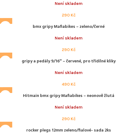
Není skladem
290
Kč
bmx gripy Mafiabikes – zeleno/černé
Není skladem
290
Kč
gripy a pedály 9/16″ – červené, pro třídílné kliky
Není skladem
490
Kč
Hitmain bmx gripy Mafiabikes – neonově žlutá
Není skladem
290
Kč
rocker plegs 12mm zeleno/fialové- sada 2ks