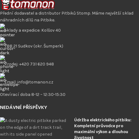
Přední dodavatel a distributor Pitbiků Stomp. Máme největší sklad
náhradních dílů na Pitbike.
Sklady a expedice: Kolšov 40
788 21 Sudkov (okr. Šumperk)
Prodej: +420 731 620 948
Email: info@tomanon.cz
Otevírací doba 8-12 – 12:30-15:30
NEDÁVNÉ PŘÍSPĚVKY
Údržba elektrického pitbiku:
Kompletní průvodce pro
maximální výkon a dlouhou
životnost