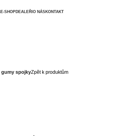
A
E-SHOP
DEALEŘI
O NÁS
KONTAKT
 gumy spojky
Zpět k produktům