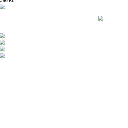
590
Kč
Nedávné přís
Přední dodavatel a distributor Pitbiků
Stomp. Máme největší sklad náhradních dílů
na Pitbike.
Sklady a expedice: Kolšov 40
788 21 Sudkov (okr. Šumperk)
Prodej: +420 731 620 948
Email: info@tomanon.cz
Otevírací doba 8-12 – 12:30-15:30
Údržba elektri
průvodce pro 
životnost
3. 12. 2025
Žá