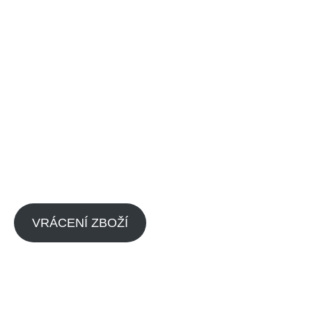
Odkazy
Menu
Vrácení zboží
Náhradní díly pitbike
Obchodní podmínky
Náhradní díly pitbike motorů
Kontaktujte nás
O nás
Blog
Dealeři
Zpětný odběr výrobků s
Kontaktujte nás
ukončenou životností
Zásady cookies (EU)
VRÁCENÍ ZBOŽÍ