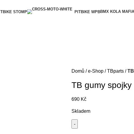
BMX KOLA MAFI
ITBIKE STOMP
PITBIKE WPB
Domů
e-Shop
TBparts
TB
TB gumy spojky
690
Kč
Skladem