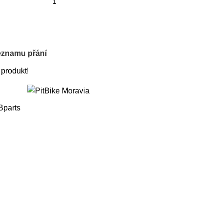
eznamu přání
 produkt!
Bparts