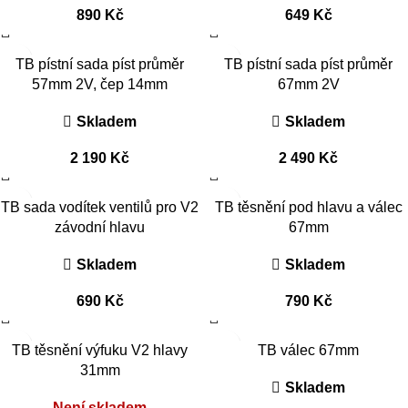
890
Kč
649
Kč
TB pístní sada píst průměr
TB pístní sada píst průměr
57mm 2V, čep 14mm
67mm 2V
Skladem
Skladem
2 190
Kč
2 490
Kč
TB sada vodítek ventilů pro V2
TB těsnění pod hlavu a válec
závodní hlavu
67mm
Skladem
Skladem
690
Kč
790
Kč
TB těsnění výfuku V2 hlavy
TB válec 67mm
31mm
Skladem
Není skladem