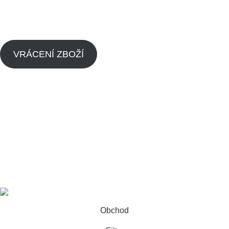
Zásady cookies (EU)
VRÁCENÍ ZBOŽÍ
Menu
Náhradní díly pitbike
Náhradní díly pitbike motorů
O nás
Dealeři
Kontaktujte nás
Made by
Analyze
Today
2024
SEO Agency
.
Obchod