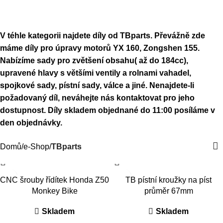
TBparts
0
Menu
0
K
V téhle kategorii najdete díly od TBparts. Převážně zde
máme díly pro úpravy motorů YX 160, Zongshen 155.
Nabízíme sady pro zvětšení obsahu( až do 184cc),
upravené hlavy s většími ventily a rolnami vahadel,
spojkové sady, pístní sady, válce a jiné. Nenajdete-li
požadovaný díl, neváhejte nás kontaktovat pro jeho
dostupnost. Díly skladem objednané do 11:00 posíláme v
den objednávky.
Domů
e-Shop
TBparts
CNC šrouby řídítek Honda Z50
TB pístní kroužky na píst
Monkey Bike
průměr 67mm
Skladem
Skladem