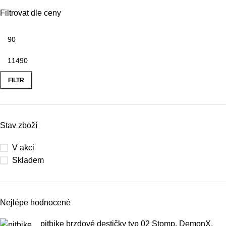
Filtrovat dle ceny
FILTR
Stav zboží
V akci
Skladem
Nejlépe hodnocené
pitbike brzdové destičky typ 02 Stomp, DemonX,