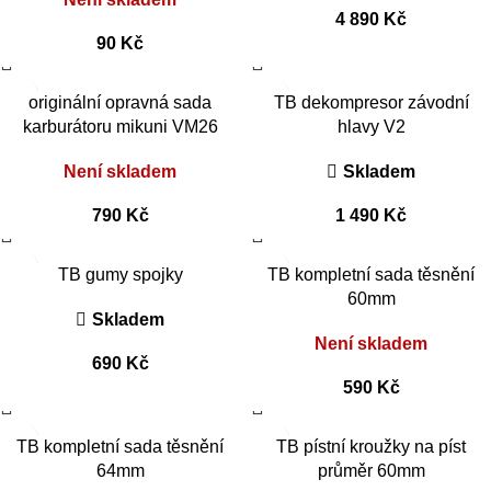
4 890
Kč
90
Kč
originální opravná sada
TB dekompresor závodní
karburátoru mikuni VM26
hlavy V2
Není skladem
Skladem
790
Kč
1 490
Kč
TB gumy spojky
TB kompletní sada těsnění
60mm
Skladem
Není skladem
690
Kč
590
Kč
TB kompletní sada těsnění
TB pístní kroužky na píst
64mm
průměr 60mm