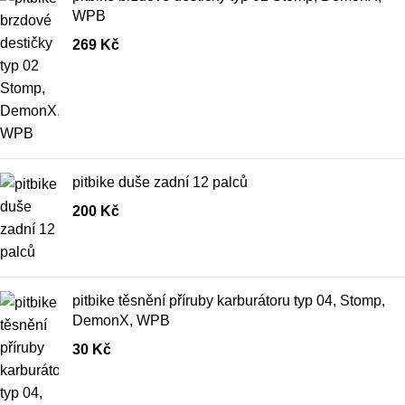
WPB
269
Kč
pitbike duše zadní 12 palců
200
Kč
pitbike těsnění příruby karburátoru typ 04, Stomp,
DemonX, WPB
30
Kč