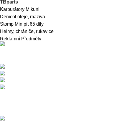
TBparts
Karburátory Mikuni
Denicol oleje, maziva
Stomp Minipit 65 díly
Helmy, chrániče, rukavice
Reklamní Předměty
Přední dodavatel a distributor Pitbiků Stomp. Máme největší
sklad náhradních dílů na Pitbike.
Sklady a expedice: Kolšov 40
788 21 Sudkov (okr. Šumperk)
Prodej: +420 731 620 948
Email: info@tomanon.cz
Otevírací doba 8-12 – 12:30-15:30
Nedávné příspěvky
Údržba elektrického pitbiku:
Kompletní průvodce pro
maximální výkon a dlouhou