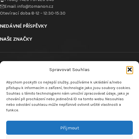
Email: info@tomanon.cz
Otevírací doba 8-12 – 12:30-15:30
NEDÁVNÉ PŘÍSPĚVKY
NAŠE ZNAČKY
Spravovat Souhlas
Abychom poskytli co nejlepší služby, používáme k ukládání a/nebo
ODKAZY
přístupu k informacím o zařízení, technologie jako jsou soubory cookies.
Souhlas s těmito technologiemi nám umožní zpracovávat údaje, jako je
chování při procházení nebo jedinečná ID na tomto webu. Nesouhlas
nebo odvolání souhlasu může nepříznivě ovlivnit určité vlastnosti a
funkce.
VRÁCENÍ ZBOŽÍ
Příjmout
MENU