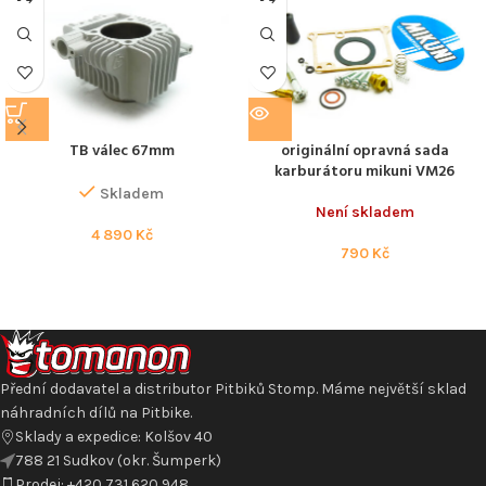
TB válec 67mm
originální opravná sada
karburátoru mikuni VM26
Skladem
Není skladem
4 890
Kč
790
Kč
Přední dodavatel a distributor Pitbiků Stomp. Máme největší sklad
náhradních dílů na Pitbike.
Sklady a expedice: Kolšov 40
788 21 Sudkov (okr. Šumperk)
Prodej: +420 731 620 948