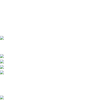
Přední dodavatel a distributor Pitbiků Stomp. Máme největší
sklad náhradních dílů na Pitbike.
Sklady a expedice: Kolšov 40
788 21 Sudkov (okr. Šumperk)
Prodej: +420 731 620 948
Email: info@tomanon.cz
Otevírací doba 8-12 – 12:30-15:30
Nedávné příspěvky
Údržba elektrického pitbiku:
Kompletní průvodce pro