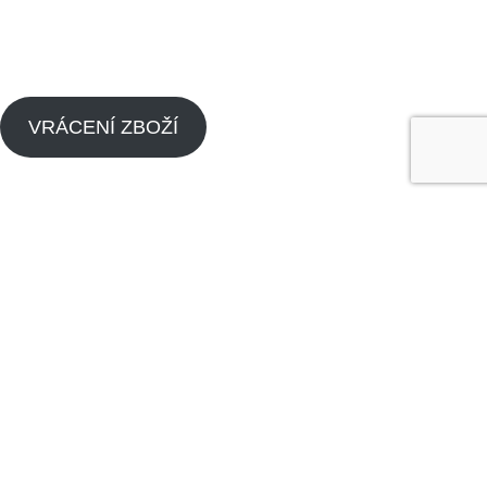
Zásady cookies (EU)
VRÁCENÍ ZBOŽÍ
Menu
Náhradní díly pitbike
Náhradní díly pitbike motorů
O nás
Dealeři
Kontaktujte nás
Made by
Analyze
Today
2024
SEO Agency
.
Obchod