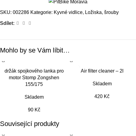
SKU:
002286
Kategorie:
Kyvné vidlice
,
Ložiska, šrouby
Sdílet:
Mohlo by se Vám líbit…
držák spojkového lanka pro
Air filter cleaner – 2l
motor Stomp Zongshen
Skladem
155/175
420
Kč
Skladem
90
Kč
Související produkty