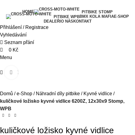
0
0
0
HOME
PITBIKE STOMP
BMX KOLA MAFIA
E-SHOP
PITBIKE WPB
DEALEŘI
O NÁS
KONTAKT
Přihlášení / Registrace
Vyhledávání
Seznam přání
0
Kč
Menu
0
Kč
Kliknutím zvětšíte
Domů
e-Shop
Náhradní díly pitbike
Kyvné vidlice
kuličkové ložisko kyvné vidlice 6200Z, 12x30x9 Stomp,
WPB
kuličkové ložisko kyvné vidlice