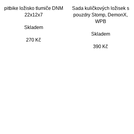
pitbike ložisko tlumiče DNM
Sada kuličkových ložisek s
22x12x7
pouzdry Stomp, DemonX,
WPB
Skladem
Skladem
270
Kč
390
Kč