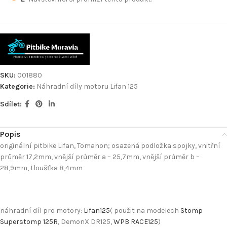
SKU:
001880
Kategorie:
Náhradní díly motoru Lifan 125
Sdílet:
Popis
originální pitbike Lifan, Tomanon; osazená podložka spojky, vnitřní
průměr 17,2mm, vnější průměr a – 25,7mm, vnější průměr b –
28,9mm, tloušťka 8,4mm
náhradní díl pro motory:
Lifan125
( použit na modelech
Stomp
Superstomp 125R
, DemonX DR125,
WPB RACE125
)