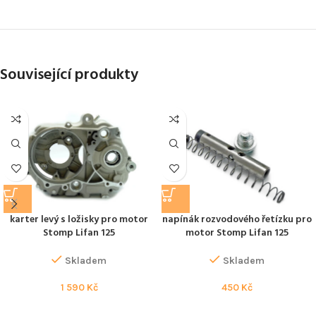
Související produkty
karter levý s ložisky pro motor
napínák rozvodového řetízku pro
Stomp Lifan 125
motor Stomp Lifan 125
Skladem
Skladem
1 590
Kč
450
Kč