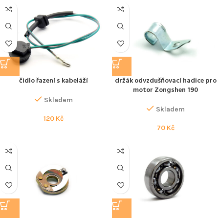
čidlo řazení s kabeláží
držák odvzdušňovací hadice pro
motor Zongshen 190
Skladem
Skladem
120
Kč
70
Kč