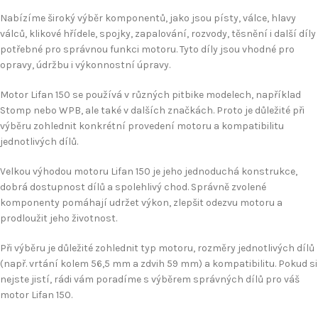
Nabízíme široký výběr komponentů, jako jsou písty, válce, hlavy
válců, klikové hřídele, spojky, zapalování, rozvody, těsnění i další díly
potřebné pro správnou funkci motoru. Tyto díly jsou vhodné pro
opravy, údržbu i výkonnostní úpravy.
Motor Lifan 150 se používá v různých pitbike modelech, například
Stomp nebo WPB, ale také v dalších značkách. Proto je důležité při
výběru zohlednit konkrétní provedení motoru a kompatibilitu
jednotlivých dílů.
Velkou výhodou motoru Lifan 150 je jeho jednoduchá konstrukce,
dobrá dostupnost dílů a spolehlivý chod. Správně zvolené
komponenty pomáhají udržet výkon, zlepšit odezvu motoru a
prodloužit jeho životnost.
Při výběru je důležité zohlednit typ motoru, rozměry jednotlivých dílů
(např. vrtání kolem 56,5 mm a zdvih 59 mm) a kompatibilitu. Pokud si
nejste jistí, rádi vám poradíme s výběrem správných dílů pro váš
motor Lifan 150.