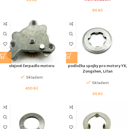
90
Kč
olejové čerpadlo motoru
podložka spojky pro motory YX,
Zongshen, Lifan
Skladem
Skladem
450
Kč
30
Kč