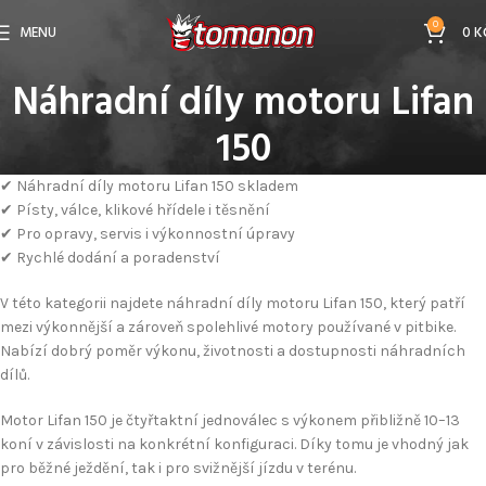
0
MENU
0
K
Náhradní díly motoru Lifan
150
✔ Náhradní díly motoru Lifan 150 skladem
✔ Písty, válce, klikové hřídele i těsnění
✔ Pro opravy, servis i výkonnostní úpravy
✔ Rychlé dodání a poradenství
V této kategorii najdete náhradní díly motoru Lifan 150, který patří
mezi výkonnější a zároveň spolehlivé motory používané v pitbike.
Nabízí dobrý poměr výkonu, životnosti a dostupnosti náhradních
dílů.
Motor Lifan 150 je čtyřtaktní jednoválec s výkonem přibližně 10–13
koní v závislosti na konkrétní konfiguraci. Díky tomu je vhodný jak
pro běžné ježdění, tak i pro svižnější jízdu v terénu.