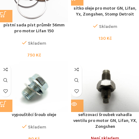
sítko oleje pro motor GN, Lifan,
Yx, Zongshen, Stomp Detroit
pístní sada píst průměr 56mm
Skladem
pro motor Lifan 150
130
Kč
Skladem
750
Kč
vypouštěcí šroub oleje
seřizovací šroubek vahadla
ventilu pro motor GN, Lifan, YX,
Zongshen
Skladem
Není skladem
90
Kč