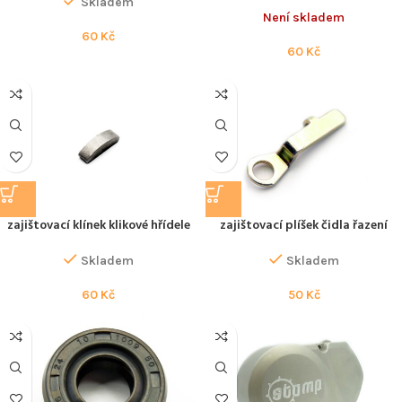
Skladem
Není skladem
60
Kč
60
Kč
zajištovací klínek klikové hřídele
zajištovací plíšek čidla řazení
Skladem
Skladem
60
Kč
50
Kč