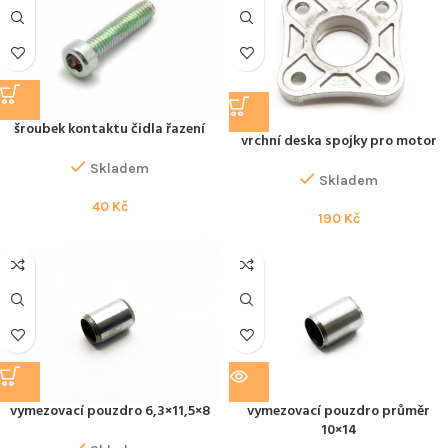
šroubek kontaktu čidla řazení
vrchní deska spojky pro motor
Skladem
Skladem
40
Kč
190
Kč
vymezovací pouzdro 6,3×11,5×8
vymezovací pouzdro průměr
10×14