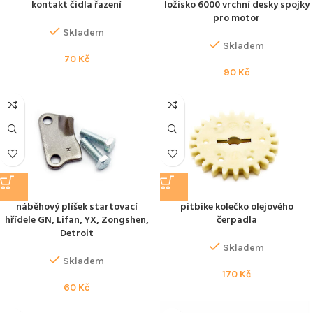
kontakt čidla řazení
ložisko 6000 vrchní desky spojky
pro motor
Skladem
Skladem
70
Kč
90
Kč
náběhový plíšek startovací
pitbike kolečko olejového
hřídele GN, Lifan, YX, Zongshen,
čerpadla
Detroit
Skladem
Skladem
170
Kč
60
Kč