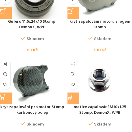
Gufero 11.6x24x10 Stomp,
kryt zapalování motoru s logem
DemonX, WPB
Stomp
Skladem
Skladem
90
Kč
790
Kč
kryt zapalování pro motor Stomp
matice zapalování M10x1.25
karbonový polep
Stomp, DemonX, WPB
Skladem
Skladem