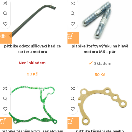
pitbike odvzdušňovací hadice
pitbike štefty výfuku na hlavě
karteru motoru
motoru M6 – pár
Není skladem
Skladem
90
Kč
50
Kč
pitbike těsnění krytu zapalování
pitbike těsnění olejového