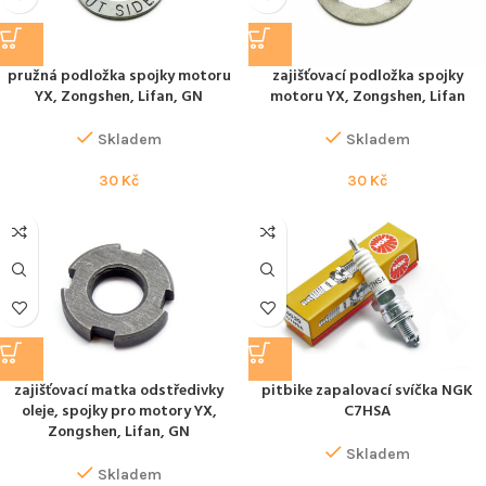
pružná podložka spojky motoru
zajišťovací podložka spojky
YX, Zongshen, Lifan, GN
motoru YX, Zongshen, Lifan
Skladem
Skladem
30
Kč
30
Kč
zajišťovací matka odstředivky
pitbike zapalovací svíčka NGK
oleje, spojky pro motory YX,
C7HSA
Zongshen, Lifan, GN
Skladem
Skladem